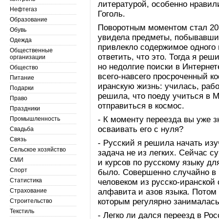
литературой, особенно нравил
Нефтегаз
Гоголь.
Образование
Поворотным моментом стал 2019
Обувь
увидела предметы, побывавши
Одежда
привлекло содержимое одного и
Общественные
ответить, что это. Тогда я реш
организации
но недолгие поиски в Интернет
Общество
всего-навсего просроченный ко
Питание
иранскую жизнь: училась, рабо
Подарки
решила, что поеду учиться в М
Право
отправиться в космос.
Праздники
- К моменту переезда вы уже 
Промышленность
осваивать его с нуля?
Свадьба
Связь
- Русский я решила начать изуч
Сельское хозяйство
задача не из легких. Сейчас 
СМИ
и курсов по русскому языку для
Спорт
было. Совершенно случайно в
Статистика
человеком из русско-иранской 
Страхование
алфавита и азов языка. Потом 
которым регулярно занималась
Строительство
Текстиль
- Легко ли дался переезд в Ро