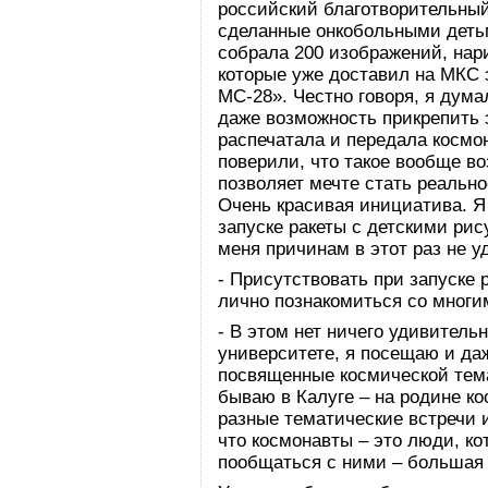
российский благотворительный
сделанные онкобольными детьм
собрала 200 изображений, нар
которые уже доставил на МКС
МС-28». Честно говоря, я дума
даже возможность прикрепить 
распечатала и передала космон
поверили, что такое вообще во
позволяет мечте стать реальн
Очень красивая инициатива. Я
запуске ракеты с детскими рис
меня причинам в этот раз не 
- Присутствовать при запуске 
лично познакомиться со мног
- В этом нет ничего удивитель
университете, я посещаю и да
посвященные космической тема
бываю в Калуге – на родине ко
разные тематические встречи и
что космонавты – это люди, ко
пообщаться с ними – большая у