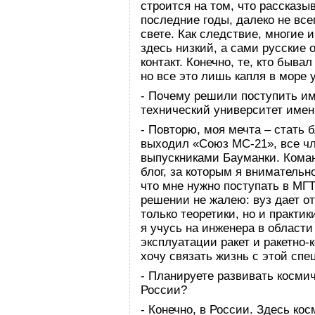
строится на том, что рассказы
последние годы, далеко не вс
свете. Как следствие, многие 
здесь низкий, а сами русские 
контакт. Конечно, те, кто быва
но все это лишь капля в море
- Почему решили поступить им
технический университет име
- Повторю, моя мечта – стать б
выходил «Союз МС-21», все чл
выпускниками Бауманки. Коман
блог, за которым я внимательн
что мне нужно поступать в МГ
решении не жалею: вуз дает от
только теоретики, но и практи
я учусь на инженера в области
эксплуатации ракет и ракетно-
хочу связать жизнь с этой сп
- Планируете развивать косми
России?
- Конечно, в России. Здесь ко