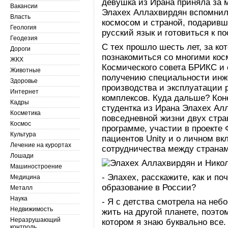
девушка из Ирана приняла за 
Вакансии
Элахех Аллахвирдян вспомнил
Власть
космосом и страной, подаривш
Геология
русский язык и готовиться к 
Геодезия
С тех прошло шесть лет, за ко
Дороги
познакомиться со многими кос
ЖКХ
Космического совета БРИКС и 
Животные
получению специальности инже
Здоровье
производства и эксплуатации р
Интернет
комплексов. Куда дальше? Коне
Кадры
студентка из Ирана Элахех Ал
Косметика
повседневной жизни двух стра
Космос
программе, участии в проекте
Культура
пациентов Unity и о личном вк
Лечение на курортах
сотрудничества между страна
Лошади
Машиностроение
- Элахех, расскажите, как и п
Медицина
образование в России?
Металл
Наука
- Я с детства смотрела на неб
Недвижимость
жить на другой планете, поэто
Неразрушающий
котором я знаю буквально все.
контроль