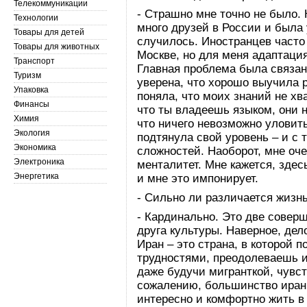
Телекоммуникации
- Страшно мне точно не было. 
Технологии
много друзей в России и была 
Товары для детей
случилось. Иностранцев часто 
Товары для животных
Москве, но для меня адаптация
Транспорт
Главная проблема была связана
Туризм
уверена, что хорошо выучила р
Упаковка
поняла, что моих знаний не хв
Финансы
что ты владеешь языком, они н
Химия
что ничего невозможно уловить
Экология
подтянула свой уровень – и с 
Экономика
сложностей. Наоборот, мне оче
Электроника
менталитет. Мне кажется, зде
Энергетика
и мне это импонирует.
- Сильно ли различается жизн
- Кардинально. Это две совер
друга культуры. Наверное, дел
Иран – это страна, в которой 
трудностями, преодолеваешь и
даже будучи мигранткой, чувст
сожалению, большинство иранц
интересно и комфортно жить в