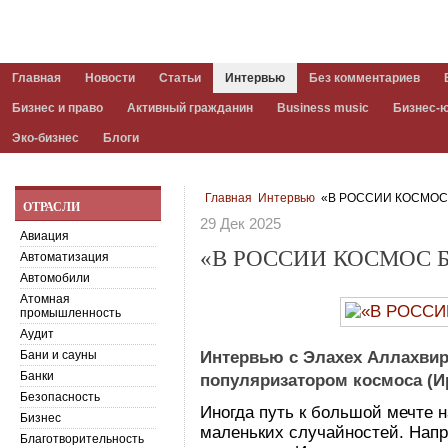
Главная
Новости
Статьи
Интервью
Без комментариев
Бизнес и право
Активный гражданин
Business music
Бизнес-
Эко-бизнес
Блоги
Главная
Интервью
«В РОССИИ КОСМОС
ОТРАСЛИ
29 Дек 2025
Авиация
«В РОССИИ КОСМОС 
Автоматизация
Автомобили
Атомная
промышленность
Аудит
Бани и сауны
Интервью с Элахех Аллахвир
Банки
популяризатором космоса (И
Безопасность
Иногда путь к большой мечте н
Бизнес
маленьких случайностей. Напр
Благотворительность