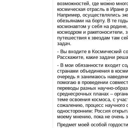
возможностей, где можно много
космическая отрасль в Иране 
Например, осуществлялись эк
обезьянами на борту. В те годы
космонавтом у себя на родине,
космодром и ракетоносители, з
путешествия к звездам там сей
задач.
- Вы входите в Космический с
Расскажите, какие задачи реш
- В мои обязанности входит с
странами объединения в косми
очередь я занимаюсь наведен
помогаю в проведении совмес
переводы разных научно-образ
среднесрочных планах – орган
теме освоения космоса, с уча
сожалению, процесс научного 
односторонним: Россия открыта
моему мнению, пока не очень 
Предмет моей особой гордости 