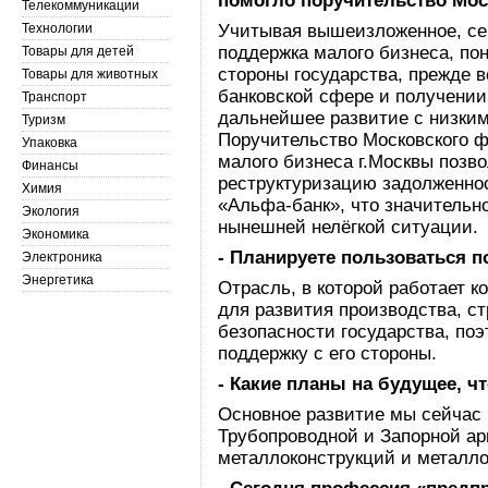
помогло поручительство Мос
Телекоммуникации
Технологии
Учитывая вышеизложенное, се
поддержка малого бизнеса, по
Товары для детей
стороны государства, прежде в
Товары для животных
банковской сфере и получении
Транспорт
дальнейшее развитие с низки
Туризм
Поручительство Московского 
Упаковка
малого бизнеса г.Москвы позв
Финансы
реструктуризацию задолженно
Химия
«Альфа-банк», что значительн
Экология
нынешней нелёгкой ситуации.
Экономика
- Планируете пользоваться 
Электроника
Энергетика
Отрасль, в которой работает к
для развития производства, с
безопасности государства, п
поддержку с его стороны.
- Какие планы на будущее, ч
Основное развитие мы сейчас
Трубопроводной и Запорной ар
металлоконструкций и металл