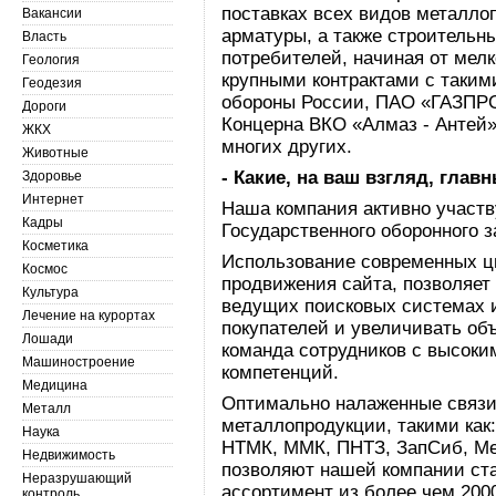
поставках всех видов металло
Вакансии
арматуры, а также строительн
Власть
потребителей, начиная от мелк
Геология
крупными контрактами с таким
Геодезия
обороны России, ПАО «ГАЗПРО
Дороги
Концерна ВКО «Алмаз - Антей
ЖКХ
многих других.
Животные
- Какие, на ваш взгляд, гла
Здоровье
Интернет
Наша компания активно участв
Кадры
Государственного оборонного з
Косметика
Использование современных ц
Космос
продвижения сайта, позволяе
Культура
ведущих поисковых системах и
Лечение на курортах
покупателей и увеличивать об
Лошади
команда сотрудников с высок
Машиностроение
компетенций.
Медицина
Оптимально налаженные связи
Металл
металлопродукции, такими как
Наука
НТМК, ММК, ПНТЗ, ЗапСиб, Ме
Недвижимость
позволяют нашей компании ст
Неразрушающий
ассортимент из более чем 200
контроль