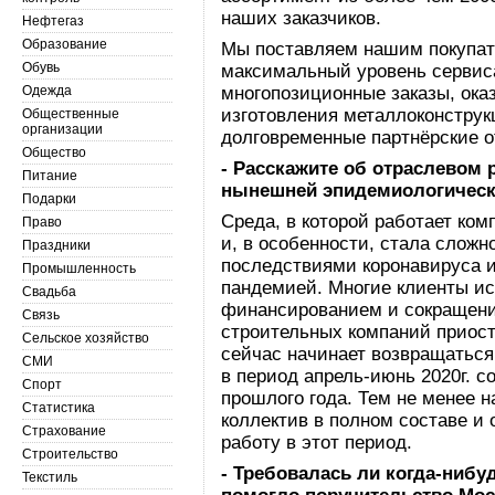
наших заказчиков.
Нефтегаз
Образование
Мы поставляем нашим покупат
Обувь
максимальный уровень сервис
Одежда
многопозиционные заказы, ока
изготовления металлоконструк
Общественные
организации
долговременные партнёрские 
Общество
-
Расскажите об отраслевом 
Питание
нынешней эпидемиологическ
Подарки
Среда, в которой работает ком
Право
и, в особенности, стала сложн
Праздники
последствиями коронавируса и
Промышленность
пандемией. Многие клиенты и
Свадьба
финансированием и сокращени
Связь
строительных компаний приост
Сельское хозяйство
сейчас начинает возвращаться
СМИ
в период апрель-июнь 2020г. с
Спорт
прошлого года. Тем не менее 
Статистика
коллектив в полном составе и
Страхование
работу в этот период.
Строительство
- Требовалась ли когда-нибу
Текстиль