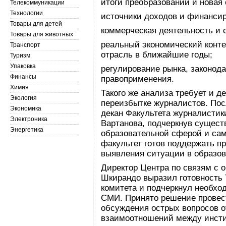
итоги преобразований и новая 
Телекоммуникации
Технологии
источники доходов и финанси
Товары для детей
коммерческая деятельность и 
Товары для животных
реальный экономический конте
Транспорт
отрасль в ближайшие годы;
Туризм
Упаковка
регулирование рынка, законод
Финансы
правоприменения.
Химия
Такого же анализа требует и 
Экология
переизбытке журналистов. Пос
Экономика
декан Факультета журналисти
Электроника
Вартанова, подчеркнув сущес
Энергетика
образовательной сферой и сам
факультет готов поддержать пр
выявления ситуации в образов
Директор Центра по связям с
Шкирандо выразил готовность
комитета и подчеркнул необхо
СМИ. Принято решение провес
обсуждения острых вопросов 
взаимоотношений между инсти