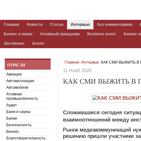
Главная
Новости
Статьи
Интервью
Без комментариев
Бизнес и право
Активный гражданин
Business music
Бизнес-
Эко-бизнес
Блоги
Главная
Интервью
КАК СМИ ВЫЖИТЬ В
ОТРАСЛИ
11 Нояб 2020
Авиация
КАК СМИ ВЫЖИТЬ В
Автоматизация
Автомобили
Атомная
промышленность
Аудит
Бани и сауны
Сложившаяся сегодня ситуац
Банки
взаимоотношений между инст
Безопасность
Рынок медиакоммуникаций нужд
Бизнес
решению пришли участники за
Благотворительность