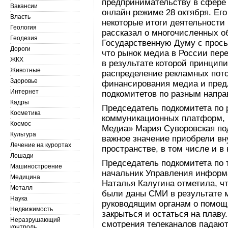
предпринимательству в сфер
Вакансии
онлайн режиме 28 октября. Ег
Власть
некоторые итоги деятельности
Геология
рассказал о многочисленных о
Геодезия
Государственную Думу с прос
Дороги
что рынок медиа в России пер
ЖКХ
в результате которой принцип
Животные
распределение рекламных пото
Здоровье
финансирования медиа и пред
Интернет
подкомитетов по разным напра
Кадры
Председатель подкомитета по
Косметика
коммуникационных платформ, 
Космос
Медиа» Мария Суворовская под
Культура
важное значение приобрели вн
Лечение на курортах
пространстве, в том числе и 
Лошади
Председатель подкомитета по
Машиностроение
начальник Управления информ
Медицина
Наталья Калугина отметила, ч
Металл
были даны СМИ в результате 
Наука
руководящим органам о помощ
Недвижимость
закрыться и остаться на плаву
Неразрушающий
смотрения телеканалов падают
контроль