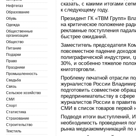
сказать, с какими итогами сег
Нефтегаз
к следующему году.
Образование
Президент ГК «ТВМ Групп» Вла
Обувь
на критическое положение ради
Одежда
рекламные поступления падали
Общественные
организации
быстрее ожиданий.
Общество
Заместитель председателя Ко
Питание
повсеместное падение доходов
Подарки
полиграфической индустрии, г
Право
30%, и особенно тяжелое поло
Праздники
книготорговли.
Промышленность
Проблему печатной отрасли п
Свадьба
журналистов России Владимир
Связь
подготовить совместное обра
Сельское хозяйство
предпринимательству в сфере
СМИ
журналистов России в правите
Спорт
СМИ в список товаров первой 
Статистика
Подводя итоги выступлений, И
Страхование
необходимость проведения по
Строительство
рынка медиакоммуникаций по 
Текстиль