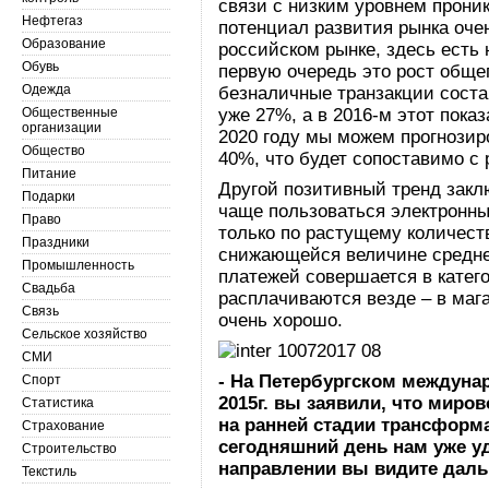
связи с низким уровнем прони
Нефтегаз
потенциал развития рынка оче
Образование
российском рынке, здесь есть 
Обувь
первую очередь это рост общег
Одежда
безналичные транзакции состав
Общественные
уже 27%, а в 2016-м этот показ
организации
2020 году мы можем прогнозир
Общество
40%, что будет сопоставимо с
Питание
Другой позитивный тренд закл
Подарки
чаще пользоваться электронн
Право
только по растущему количест
Праздники
снижающейся величине среднег
Промышленность
платежей совершается в катег
Свадьба
расплачиваются везде – в мага
Связь
очень хорошо.
Сельское хозяйство
СМИ
- На Петербургском междун
Спорт
2015г. вы заявили, что миро
Статистика
на ранней стадии трансформ
Страхование
сегодняшний день нам уже у
Строительство
направлении вы видите дал
Текстиль