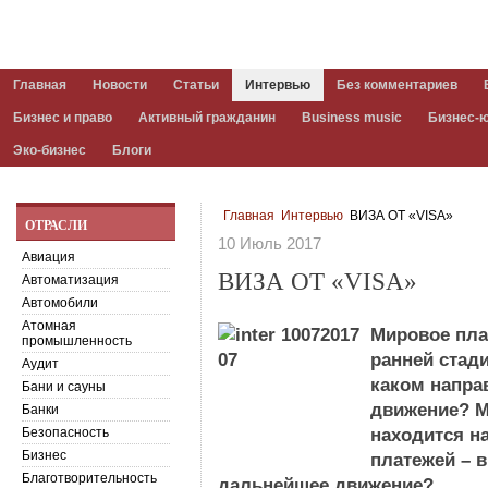
Главная
Новости
Статьи
Интервью
Без комментариев
Бизнес и право
Активный гражданин
Business music
Бизнес-
Эко-бизнес
Блоги
Главная
Интервью
ВИЗА ОТ «VISA»
ОТРАСЛИ
10 Июль 2017
Авиация
ВИЗА ОТ «VISA»
Автоматизация
Автомобили
Атомная
Мировое пла
промышленность
ранней стад
Аудит
каком напра
Бани и сауны
движение? М
Банки
Безопасность
находится н
Бизнес
платежей – 
Благотворительность
дальнейшее движение?