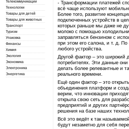
Телекоммуникации
- Трансформации платежей спо
Технологии
всё чаще используют мобильны
Товары для детей
Более того, развитие концепц
подключенных устройств в цел
Товары для животных
которых раньше мы даже не ду
Транспорт
молоко с помощью холодильник
Туризм
заправляться бензином с испо
Упаковка
при этом его салона, и т. д. 
Финансы
любого устройства.
Химия
Экология
Другой фактор – это широкий 
Экономика
потребителях. Эти данные они 
делать более релевантные и т
Электроника
реального времени.
Энергетика
Ещё один фактор – это открыт
объединения платформ и созд
верим, что инновации приходят
открыла свою сеть для разрабо
предприятий и других партнёр
решения на базе наших техно
Всё это ведёт к так называем
будут незаметно для себя пе