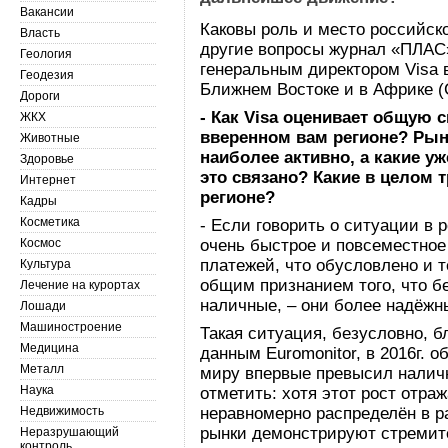
Вакансии
Каковы роль и место российск
Власть
другие вопросы журнал «ПЛАС
Геология
генеральным директором Visa 
Геодезия
Ближнем Востоке и в Африке 
Дороги
- Как Visa оценивает общую 
ЖКХ
вверенном вам регионе? Рын
Животные
наиболее активно, а какие у
Здоровье
это связано? Какие в целом 
Интернет
регионе?
Кадры
Косметика
- Если говорить о ситуации в р
Космос
очень быстрое и повсеместное
платежей, что обусловлено и 
Культура
общим признанием того, что б
Лечение на курортах
наличные, – они более надёжн
Лошади
Машиностроение
Такая ситуация, безусловно, б
Медицина
данным Euromonitor, в 2016г. 
Металл
миру впервые превысил наличн
Наука
отметить: хотя этот рост отра
Недвижимость
неравномерно распределён в р
рынки демонстрируют стремите
Неразрушающий
контроль