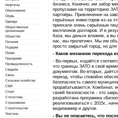
бизнеса. Конечно, им забор ме
Нефтегаз
пропусками на территорию ЗАТ
Образование
партнёры. Привлечение на за
Обувь
серьёзных инвесторов из-за эт
Одежда
приехали очень серьёзные люд
Общественные
миллионов долларов. И в резул
организации
база, мы деньги вложим, а вы 
Общество
нас, мы пролетим». Мы им объя
Питание
просто закрытый город, но для
Подарки
Право
- Каков механизм перехода и
Праздники
- Во-первых, издаётся соотве
Промышленность
что границы ЗАТО в своё врем
Свадьба
документом. Во-вторых, даётся
Связь
период, чтобы спокойно обеспе
Сельское хозяйство
безопасность самого муниципа
СМИ
прорабатываются. Комбинат, е
Спорт
своей безопасности - это закр
Статистика
разработана программа «Безоп
реализовываться с 2015г., нач
Страхование
видеокамер и другое.
Строительство
Текстиль
- Вы не опасаетесь, что пос