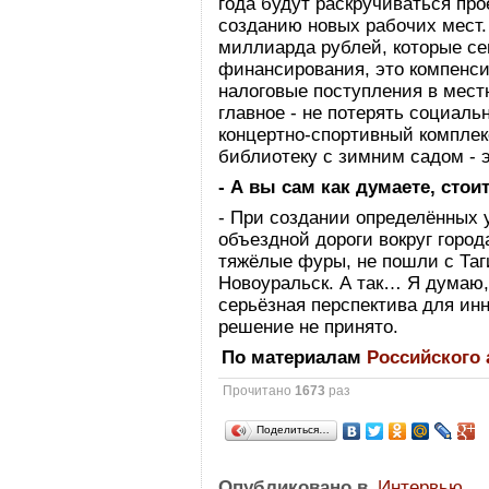
года будут раскручиваться пр
созданию новых рабочих мест.
миллиарда рублей, которые се
финансирования, это компенси
налоговые поступления в мес
главное - не потерять социаль
концертно-спортивный комплек
библиотеку с зимним садом - 
- А вы сам как думаете, стои
- При создании определённых 
объездной дороги вокруг горо
тяжёлые фуры, не пошли с Таг
Новоуральск. А так… Я думаю, 
серьёзная перспектива для инн
решение не принято.
По материалам
Российского
Прочитано
1673
раз
Поделиться…
Опубликовано в
Интервью