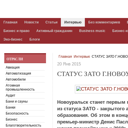
Главная
Новости
Статьи
Интервью
Без комментариев
Бизнес и право
Активный гражданин
Business music
Бизнес-
Эко-бизнес
Блоги
Главная
Интервью
СТАТУС ЗАТО Г.НОВ
ОТРАСЛИ
20 Янв 2015
Авиация
СТАТУС ЗАТО Г.НОВО
Автоматизация
Автомобили
Атомная
промышленность
Аудит
Бани и сауны
Новоуральск станет первым 
Банки
из статуса ЗАТО - закрытого
Безопасность
образования. Об этом в кон
Бизнес
премьер-министр Денис Пасле
Благотворительность