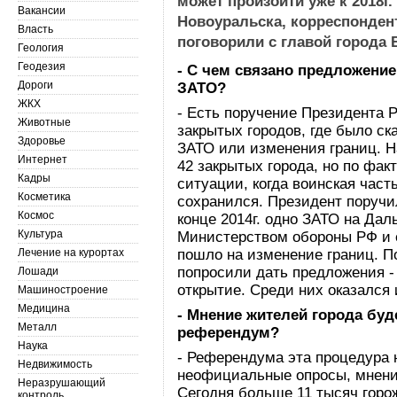
может произойти уже к 2018г.
Вакансии
Новоуральска, корреспонден
Власть
поговорили с главой город
Геология
Геодезия
- С чем связано предложени
Дороги
ЗАТО?
ЖКХ
- Есть поручение Президента 
Животные
закрытых городов, где было ск
Здоровье
ЗАТО или изменения границ. Н
Интернет
42 закрытых города, но по фак
Кадры
ситуации, когда воинская част
Косметика
сохранился. Президент поручил
Космос
конце 2014г. одно ЗАТО на Да
Культура
Министерством обороны РФ и е
Лечение на курортах
пошло на изменение границ. П
попросили дать предложения - 
Лошади
открытие. Среди них оказался 
Машиностроение
Медицина
- Мнение жителей города буд
Металл
референдум?
Наука
- Референдума эта процедура 
Недвижимость
неофициальные опросы, мнения
Неразрушающий
Сегодня больше 11 тысяч горо
контроль