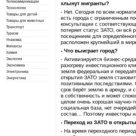
Телекоммуникации
хлынут мигранты?
Технологии
- Нет. Сегодня по всем нормат
Товары для детей
есть города с ограниченным 
Товары для животных
консультации с соответствующ
Транспорт
потеряет статус ЗАТО, он всё 
Туризм
посещением для определённого
Упаковка
расположен крупнейший в мир
Финансы
- Что выиграет город?
Химия
- Активизируется бизнес-сред
Экология
разогреву инвестиционного кли
Экономика
земля федеральная и передаётс
Электроника
открытия ЗАТО земля становит
Энергетика
позитивными последствиями. О
срок берёт землю в аренду, и с
в собственность и может споко
целом очень хорошая научно-т
социальная база, нет очереде
состав… Поэтому инвесторы н
- Переход из ЗАТО в открыты
- На время переходного период