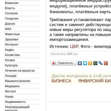
информационной инфраструк
Вакансии
модули), платёжные устройс
Власть
банкоматы, платёжные карт
Геология
Геодезия
Требования устанавливают пар
Дороги
систем и заменят действующие
ЖКХ
новые меры регулятора по за
а также направлены на повыш
Животные
импортозамещения.
Здоровье
Интернет
Источник:
ЦБР
. Фото - википед
Кадры
Прочитано
200
раз
Косметика
Космос
Поделиться…
Культура
Лечение на курортах
Другие материалы в этой кате
Лошади
БИЗНЕСА
ЯНВАРСКИЙ БИ
Машиностроение
Медицина
Металл
Наука
Недвижимость
Неразрушающий
контроль