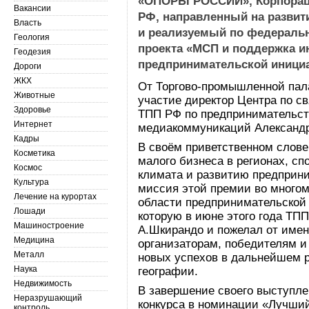
«ОПОРЫ РОССИИ», Корпорац
Вакансии
РФ, направленный на развити
Власть
и реализуемый по федераль
Геология
проекта «МСП и поддержка 
Геодезия
предпринимательской иници
Дороги
ЖКХ
От Торгово-промышленной пал
Животные
участие директор Центра по с
Здоровье
ТПП РФ по предпринимательст
Интернет
медиакоммуникаций Александ
Кадры
В своём приветственном слове
Косметика
малого бизнеса в регионах, с
Космос
климата и развитию предприни
Культура
миссия этой премии во многом
Лечение на курортах
области предпринимательской
Лошади
которую в июне этого года ТПП
Машиностроение
А.Шкирандо и пожелал от име
Медицина
организаторам, победителям и
Металл
новых успехов в дальнейшем р
Наука
географии.
Недвижимость
В завершение своего выступле
Неразрушающий
конкурса в номинации «Лучший
контроль