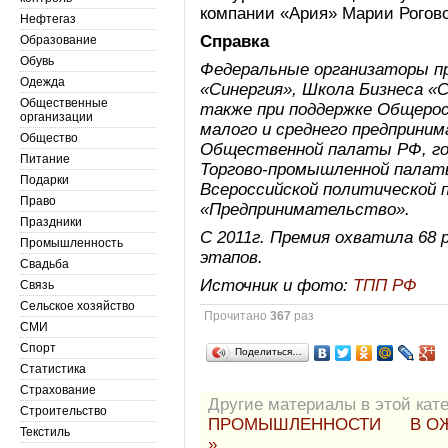
компании «Ария» Марии Рогов
Нефтегаз
Справка
Образование
Обувь
Федеральные организаторы пр
Одежда
«Синергия», Школа Бизнеса «
Общественные
также при поддержке Общерос
организации
малого и среднего предприн
Общество
Общественной палаты РФ, го
Питание
Торгово-промышленной палат
Подарки
Всероссийской политической 
Право
«Предпринимательство».
Праздники
С 2011г. Премия охватила 68 
Промышленность
этапов.
Свадьба
Источник и фото:
ТПП РФ
Связь
Сельское хозяйство
Прочитано
367
раз
СМИ
Спорт
Поделиться…
Статистика
Страхование
Другие материалы в этой кате
Строительство
ПРОМЫШЛЕННОСТИ
В О
Текстиль
»