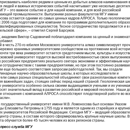
присваивать наиболее редким и ценным из добытых алмазов наименования в
 людей и важных исторических событий насчитывает уже несколько десятил
МГУ – это важное событие и для нашей компании, и для всей российской
вающей промышленности. Выпускники разных факультетов МГУ имени
сова остаются одними из самых ценных кадров АЛРОСА. Только геологическ
с 2006 года подготовил для компании по программам дополнительного образ
квалифицированных специалистов. Тесное сотрудничество продолжается и в 
ельской сфере», – отметил Сергей Барсуков.
, академик Виктор Садовничий поблагодарил компанию за ценный и знамена
добавил:
 в честь 270-го юбилея Московского университета алмаз символизирует про
бережно хранимых университетским сообществом на протяжении всей истори
 почти три века университет остается средоточием мысли, культуры и искусств
сковский университет гордится высокой востребованностью своих выпускнико
 российских предприятиях реального сектора экономики и эффективным нау
м сотрудничеством с такими предприятиями, но при этом постоянно развивае
и еще большего соответствия запросам работодателей. Так, мы создали
инарные научно-образовательные школы, в которых исследователи и
тели самых разных специальностей объединяют свои разноплановые компет
я важнейших задач, стоящих сейчас перед нашей страной. Геологическая ш
о университета особенно сильна своими выдающимися учеными и их ученика
осят значительный вклад в развитие российской и мировой геологии. Наши д
е отношения с компанией АЛРОСА способствуют плодотворной работе во вс
асли».
 государственный университет имени М.В. Ломоносова был основан Указом
ы Елизаветы Петровны в 1755 году и является одним из старейших и крупн
их университетов Российской Федерации. Сегодня МГУ – ведущий образоват
центр страны, в составе которого сформировались крупные научные школы. В
та обучается более 45 тысяч человек из всех регионов страны.
 пресс-служба МГУ