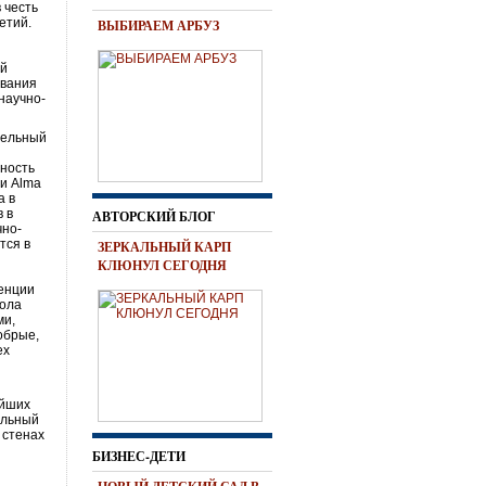
 честь
етий.
ВЫБИРАЕМ АРБУЗ
ий
ования
научно-
тельный
чность
и Alma
а в
в в
АВТОРСКИЙ БЛОГ
чно-
тся в
ЗЕРКАЛЬНЫЙ КАРП
КЛЮНУЛ СЕГОДНЯ
енции
кола
ми,
обрые,
ех
ейших
ельный
 стенах
БИЗНЕС-ДЕТИ