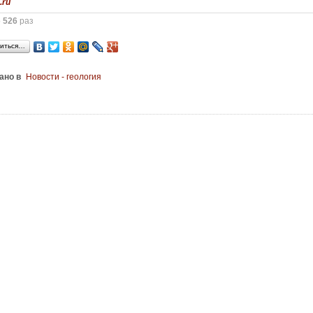
.ru
о
526
раз
иться…
ано в
Новости - геология