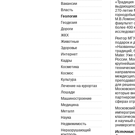
«Традиция 
Вакансии
выдающихся
Власть
270-летие 
горнодобы
Геология
М.В.Ломоно
Геодезия
факультет 
более 400 
Дороги
исследоват
ЖКХ
Ректор МГУ
Животные
подарок и 
«Названный
Здоровье
традиций, 
Интернет
Mater. Уже
России. Мо
Кадры
крупнейших
Косметика
технически
направлени
Космос
междисципл
Культура
преподава
для решени
Лечение на курортах
Московског
Лошади
которые вн
партнерски
Машиностроение
сферах отр
Медицина
Московский
Металл
императриц
классическ
Наука
и научный 
Недвижимость
университе
Неразрушающий
Источник:
контроль