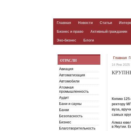
Главная
Новости
Статьи
Интер
Бизнес и право
Активный гражданин
Эко-бизнес
Блоги
Главная
Г
ОТРАСЛИ
14 Янв 2025
Авиация
КРУПНЫ
Автоматизация
Автомобили
Атомная
промышленность
Аудит
Копию 125
Бани и сауны
ректору М
вуза, вруч
Банки
самых кру
Безопасность
Бизнес
Алмаз ювел
в Якутии. Е
Благотворительность