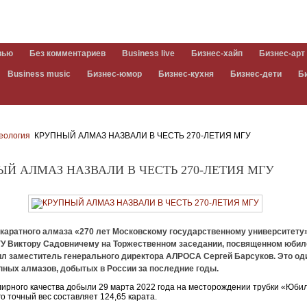
вью
Без комментариев
Business live
Бизнес-хайп
Бизнес-арт
Business music
Бизнес-юмор
Бизнес-кухня
Бизнес-дети
Б
еология
КРУПНЫЙ АЛМАЗ НАЗВАЛИ В ЧЕСТЬ 270-ЛЕТИЯ МГУ
Й АЛМАЗ НАЗВАЛИ В ЧЕСТЬ 270-ЛЕТИЯ МГУ
-каратного алмаза «270 лет Московскому государственному университету
ГУ Виктору Садовничему на Торжественном заседании, посвященном юби
ил заместитель генерального директора АЛРОСА Сергей Барсуков. Это од
пных алмазов, добытых в России за последние годы.
ирного качества добыли 29 марта 2022 года на месторождении трубки «Юби
го точный вес составляет 124,65 карата.