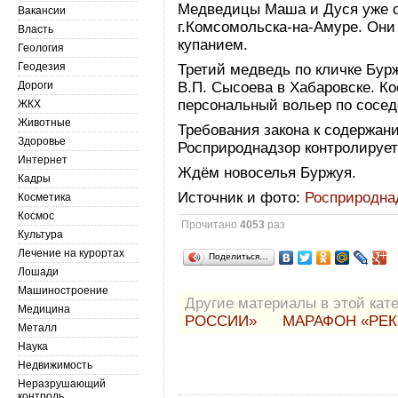
Медведицы Маша и Дуся уже о
Вакансии
г.Комсомольска-на-Амуре. Они
Власть
купанием.
Геология
Геодезия
Третий медведь по кличке Бур
Дороги
В.П. Сысоева в Хабаровске. К
персональный вольер по сосед
ЖКХ
Животные
Требования закона к содержан
Здоровье
Росприроднадзор контролирует
Интернет
Ждём новоселья Буржуя.
Кадры
Источник и фото:
Росприродна
Косметика
Космос
Прочитано
4053
раз
Культура
Лечение на курортах
Поделиться…
Лошади
Машиностроение
Другие материалы в этой кате
Медицина
РОССИИ»
МАРАФОН «РЕК
Металл
Наука
Недвижимость
Неразрушающий
контроль