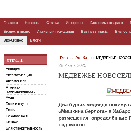
Главная
Новости
Статьи
Интервью
Без комментариев
Бизнес и право
Активный гражданин
Business music
Бизнес-
Эко-бизнес
Блоги
Главная
Эко-бизнес
МЕДВЕЖЬЕ НОВОС
ОТРАСЛИ
28 Июль 2025
Авиация
МЕДВЕЖЬЕ НОВОСЕЛ
Автоматизация
Автомобили
Атомная
промышленность
Аудит
Бани и сауны
Два бурых медведя покинули
Банки
«Мишкина берлога» в Хабаров
Безопасность
размещения, определённые 
Бизнес
ведомстве.
Благотворительность