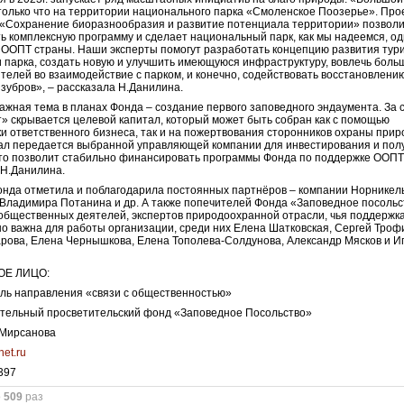
только что на территории национального парка «Смоленское Поозерье». Про
«Сохранение биоразнообразия и развитие потенциала территории» позвол
ь комплексную программу и сделает национальный парк, как мы надеемся, од
ООПТ страны. Наши эксперты помогут разработать концепцию развития тур
 парка, создать новую и улучшить имеющуюся инфраструктуру, вовлечь боль
телей во взаимодействие с парком, и конечно, содействовать восстановлени
зубров», – рассказала Н.Данилина.
ажная тема в планах Фонда – создание первого заповедного эндаумента. За 
» скрывается целевой капитал, который может быть собран как с помощью
ки ответственного бизнеса, так и на пожертвования сторонников охраны прир
ал передается выбранной управляющей компании для инвестирования и пол
то позволит стабильно финансировать программы Фонда по поддержке ООПТ,
 Н.Данилина.
нда отметила и поблагодарила постоянных партнёров – компании Норникель
Владимира Потанина и др. А также попечителей Фонда «Заповедное посоль
общественных деятелей, экспертов природоохранной отрасли, чья поддержк
о важна для работы организации, среди них Елена Шатковская, Сергей Троф
рова, Елена Чернышкова, Елена Тополева-Солдунова, Александр Мясков и И
ОЕ ЛИЦО:
ль направления «связи с общественностью»
тельный просветительский фонд «Заповедное Посольство»
 Мирсанова
et.ru
397
о
509
раз