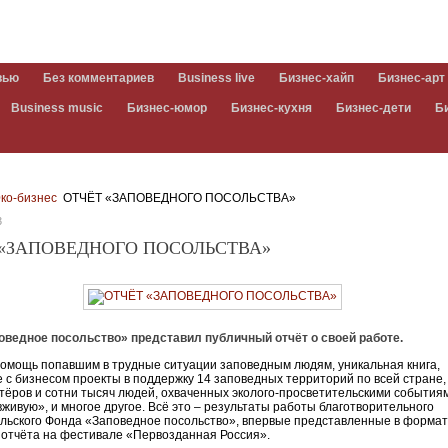
вью
Без комментариев
Business live
Бизнес-хайп
Бизнес-арт
Business music
Бизнес-юмор
Бизнес-кухня
Бизнес-дети
Б
ко-бизнес
ОТЧЁТ «ЗАПОВЕДНОГО ПОСОЛЬСТВА»
3
 «ЗАПОВЕДНОГО ПОСОЛЬСТВА»
оведное посольство» представил публичный отчёт о своей работе.
омощь попавшим в трудные ситуации заповедным людям, уникальная книга,
 с бизнесом проекты в поддержку 14 заповедных территорий по всей стране,
тёров и сотни тысяч людей, охваченных эколого-просветительскими события
вживую», и многое другое. Всё это – результаты работы благотворительного
льского Фонда «Заповедное посольство», впервые представленные в форма
 отчёта на фестивале «Первозданная Россия».