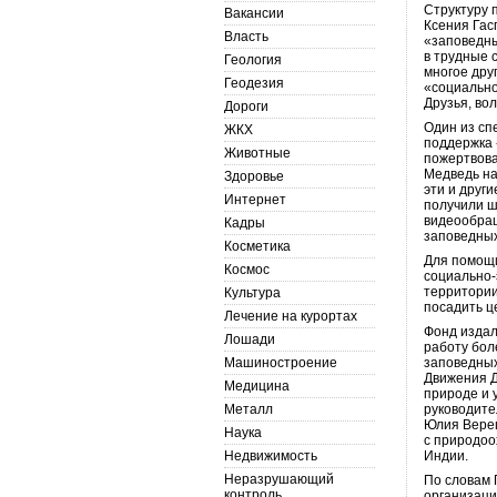
Структуру 
Вакансии
Ксения Гас
Власть
«заповедн
в трудные 
Геология
многое дру
Геодезия
«социально
Друзья, во
Дороги
Один из сп
ЖКХ
поддержка 
Животные
пожертвова
Медведь на
Здоровье
эти и друг
Интернет
получили ш
видеообращ
Кадры
заповедных
Косметика
Для помощи
Космос
социально-
территории
Культура
посадить ц
Лечение на курортах
Фонд издал
Лошади
работу бол
Машиностроение
заповедных
Движения Д
Медицина
природе и 
Металл
руководите
Юлия Верещ
Наука
с природоо
Недвижимость
Индии.
Неразрушающий
По словам 
контроль
организаци