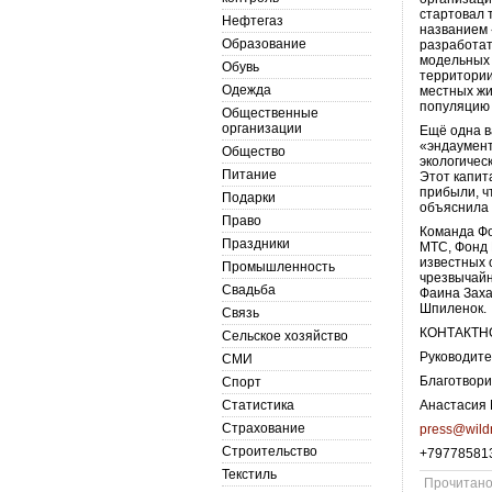
стартовал 
Нефтегаз
названием 
Образование
разработат
модельных 
Обувь
территории
Одежда
местных жи
популяцию 
Общественные
организации
Ещё одна в
«эндаумент
Общество
экологичес
Питание
Этот капит
прибыли, ч
Подарки
объяснила
Право
Команда Фо
Праздники
МТС, Фонд 
известных 
Промышленность
чрезвычайн
Свадьба
Фаина Заха
Шпиленок.
Связь
КОНТАКТН
Сельское хозяйство
Руководите
СМИ
Благотвори
Спорт
Статистика
Анастасия
Страхование
press@wildn
Строительство
+79778581
Текстиль
Прочитан