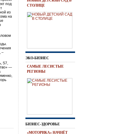
НОВЫЙ ДЕТСКИЙ САД В
ект под
СТОЛИЦЕ
ит
ной из
изма на
ше
ю
словом
оды.
учения
 –
ЭКО-БИЗНЕС
, S7,
САМЫЕ ЛЕСИСТЫЕ
ство» —
РЕГИОНЫ
а
именко,
горь
БИЗНЕС-ЗДОРОВЬЕ
«МОТОРИКА» НАЧНЁТ