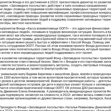
проектов Фонда и его достижения в 2022г. презентовала директор по развит
парян. «Заповедное посольство» действует в трёх основных направлениях:
ые люди» (помощь сотрудникам особо охраняемых природных территорий, п
ситуации, содействие повышению квалификации, профессиональные конкурс
гое), «заповедная природа» (развитие особо охраняемых природных террито
е окружение» (вовлечение людей в поддержку сохранения заповедных терри
лонтёры, местное население).
ецпроектов Фонда «Касса взаимопомощи ООПТ» – это адресная финансовая
«заповедных людей», попавших в трудную жизненную ситуацию. Вносить в К
ния могут как обычные неравнодушные граждане, так и коллеги попавших в б
нёс серьёзные травмы, дом в Брянской области попал под миномётный обст
ие ситуации можно решить быстро и эффективно с Кассой Фонда. Помощь уже
есть сотрудников ООПТ. Рассказ об этом значимом проекте Фонда дополнил 
ении член попечительского совета Фонда Игорь Шпиленок, который призвал
 коллег и всех неравнодушных людей поддерживать этот проект.
 в развитии заповедных территорий Фонд «Заповедное посольство» привле
экологически ответственный бизнес. Вместе с Фондом и его партнёрами зап
 смогли построить и реконструировать экотропы, создать смотровые площадк
елые рощи деревьев, провести благоустройство.
 уникальную книгу Вадима Кирилюка о манулёнке Даше, вовлёк в природоохр
ее 1500 волонтёров, в том числе волонтёров-просветителей, которые провел
 уроков и десятки экомероприятий. Важная составляющая работы – деятель
рузей заповедных островов, где дети и взрослые узнают больше о заповедн
учатся способам практической помощи ООПТ. Об успехах ДЗО рассказала
ль Движения Елена Книжникова. А руководитель международных проектов Ф
ак подчеркнула: несмотря на сложности, в 2022г. активно велась совместна
хранными организациями из дружественных стран, например, Беларуси, Каза
Президента Фонда «Заповедное посольство» Натальи Романовны Данилиной
я в 2023г. запускает ряд масштабных инициатив на благо природы. «Большой