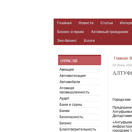
Главная
Новости
Статьи
Интер
Бизнес и право
Активный гражданин
Эко-бизнес
Блоги
Главная
B
ОТРАСЛИ
03 Июнь 202
Авиация
АЛТУФЬ
Автоматизация
Автомобили
Атомная
промышленность
Аудит
Городские
Бани и сауны
Предприним
Банки
Алтуфьевск
Департамен
Безопасность
«Алтуфьевс
Бизнес
инфраструк
Благотворительность
городские 