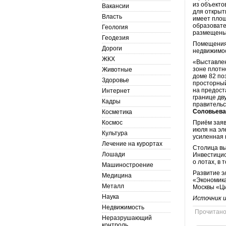
из объекто
Вакансии
для открыт
Власть
имеет площ
образовате
Геология
размещены
Геодезия
Помещения 
Дороги
недвижимос
ЖКХ
«Выставлен
зоне плотн
Животные
доме 82 по
Здоровье
просторный
на предост
Интернет
границе дв
Кадры
правительс
Соловьев
Косметика
Космос
Приём заяв
июля на эл
Культура
усиленная 
Лечение на курортах
Столица вы
Лошади
Инвестицио
о лотах, в
Машиностроение
Развитие э
Медицина
«Экономика
Металл
Москвы «Ци
Наука
Источник 
Недвижимость
Прочитан
Неразрушающий
контроль