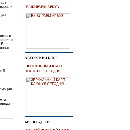
йдет
ВЫБИРАЕМ АРБУЗ
озово и
ация
омов в
ещения в
. Более
ванных
на
р
АВТОРСКИЙ БЛОГ
ЗЕРКАЛЬНЫЙ КАРП
 и 9
КЛЮНУЛ СЕГОДНЯ
ормация
екта
города
БИЗНЕС-ДЕТИ