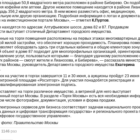
в площадью 50,8 квадратного метра расположен в районе Бибирево. Он подо
ия кофейни или аптеки. Другое нежилое помещение находится в районе Лиан
адь 356,2 квадратного метра. В нем можно разместить офис, медицинскую,
льную или другую организацию. Подробная информация о лотах и документ
 на инвестиционном портале Москвы», — отметил
К.Пуртов
.
находятся по адресам: Алтуфьевское шоссе, дома 82 и 87. Продавцом
ти выступает столичный Департамент городского имущества.
ные на торги помещения расположены на первых этажах многоквартирных д
ой жилой застройки, что обеспечит хорошую проходимость. Планировка пом
зволяет оборудовать здесь три отдельных кабинета и общую клиентскую зону
 объект в доме 87 подходит для многопрофильных организаций, ориентиро
авление услуг, пользоваться которыми — благодаря удачному расположению 
ух районов — смогут жители и Лианозова, и Бибирева», — рассказала минист
тва Москвы, руководитель Департамента городского имущества
Екатерина
а
.
ок на участие в торгах завершится 11 и 30 июня, а аукционы пройдут 23 июня
ектронной площадке «Росэлторг». Для участия понадобятся регистрация и
квалифицированная электронная подпись.
ставляет на торги различное имущество, а витриной для него выступает
нный портал Москвы. В разделе «Торги Москвы» есть вся необходимая инф
 том числе фотографии, документация, условия и форма продажи.
лектронных сервисов для бизнеса соответствует задачам национального про
 данных и цифровая трансформация государства» и регионального проекта 
фровое государственное управление».
и фото: Правительство Москвы
о
1146
раз