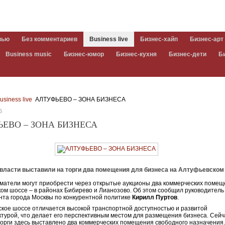
вью
Без комментариев
Business live
Бизнес-хайп
Бизнес-арт
Business music
Бизнес-юмор
Бизнес-кухня
Бизнес-дети
Б
usiness live
АЛТУФЬЕВО – ЗОНА БИЗНЕСА
6
ЕВО – ЗОНА БИЗНЕСА
 власти выставили на торги два помещения для бизнеса на Алтуфьевском
атели могут приобрести через открытые аукционы два коммерческих помещ
ом шоссе – в районах Бибирево и Лианозово. Об этом сообщил руководитель
та города Москвы по конкурентной политике
Кирилл Пуртов
.
кое шоссе отличается высокой транспортной доступностью и развитой
турой, что делает его перспективным местом для размещения бизнеса. Сейч
торги здесь выставлено два коммерческих помещения свободного назначения