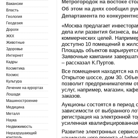
Метрогородок на востоке сто
Вакансии
Об этом на днях сообщил ру
Власть
Департамента по конкурентн
Геология
Геодезия
«Москва предлагает инвестора
Дороги
дела или развития бизнеса, в
ЖКХ
коммерческих целей. Например
Животные
доступно 10 помещений в жило
Здоровье
Площадь объектов варьируется 
Интернет
Заявочные кампании завершатся
Кадры
– рассказал К.Пуртов.
Косметика
Все помещения находятся на п
Космос
Открытое шоссе, дом 30. Объе
Культура
позволит предпринимателям о
Лечение на курортах
услуг, например, магазин, кафе
Лошади
заказов.
Машиностроение
Аукционы состоятся в период с
Медицина
зависимости от выбранного лот
Металл
регистрация на электронной т
Наука
усиленная квалифицированная
Недвижимость
Развитие электронных сервисо
Неразрушающий
национального проекта «Цифро
контроль