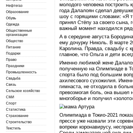
молодого человека построить 
Нефтегаз
года Далалоян сделал девушке
Образование
шоу с горящими словами: «Я т
Обувь
принял Стёпу за своего сына, г
Одежда
важный момент находился ряд
Общественные
организации
А в середине августа Бородин
Общество
ему дочурку Николь. В марте 2
Питание
Каролина. Правда, свадьбу с к
Подарки
главное, что Ольга и дети всег
Право
Именно любимой жене Далалоя
Праздники
полученную на Олимпиаде в То
Промышленность
спорта было под большим воп
Свадьба
ахилесового сухожилия. Именн
Связь
гимнаста, не отходила в больни
Сельское хозяйство
превозмогая боль, она вышел 
СМИ
многоборье и получил «золото
Спорт
Статистика
Олимпиада в Токио-2021 показ
Страхование
прессе уже назвали эти сорев
Строительство
вопреки коронавирусу, неспра
Текстиль
Среди замечательной гильдии