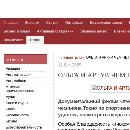
Главная
Новости
Статьи
Интервью
Без комментариев
Бизнес и право
Активный гражданин
Business music
Бизнес-
Эко-бизнес
Блоги
Главная
Блоги
ОЛЬГА И АРТУР. ЧЕМ НЕ 
ОТРАСЛИ
11 Дек 2025
Авиация
ОЛЬГА И АРТУР. ЧЕМ 
Автоматизация
Автомобили
Атомная
промышленность
Аудит
Документальный фильм «Фен
Бани и сауны
чемпиона Токио по спортивн
Банки
удалось посмотреть вчера в
Безопасность
Бизнес
Особая благодарность киноко
Благотворительность
спортивной гимнастике Росси