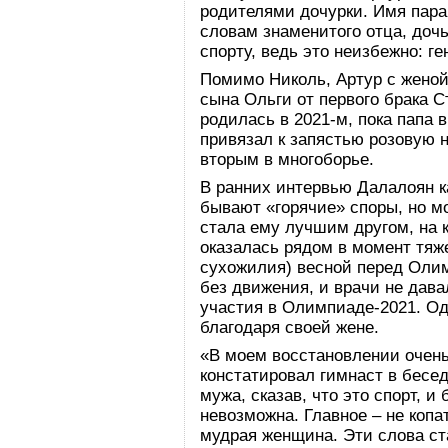
родителями дочурки. Имя пара
словам знаменитого отца, доч
спорту, ведь это неизбежно: ге
Помимо Николь, Артур с женой
сына Ольги от первого брака С
родилась в 2021-м, пока папа 
привязал к запястью розовую н
вторым в многоборье.
В ранних интервью Далалоян ка
бывают «горячие» споры, но м
стала ему лучшим другом, на 
оказалась рядом в момент тя
сухожилия) весной перед Олим
без движения, и врачи не дав
участия в Олимпиаде-2021. Од
благодаря своей жене.
«В моем восстановлении очень
констатировал гимнаст в бесе
мужа, сказав, что это спорт, 
невозможна. Главное – не копа
мудрая женщина. Эти слова с