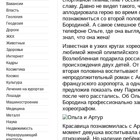
Вакансии
славу. Давно не видел такого, 
Власть
аплодировала герою во время
Геология
познакомиться со второй поло
Геодезия
Бородиной. А самое смешное бы
Дороги
телефоне Ольге, где она выгля
ЖКХ
знал, что она жена!
Животные
Известная в узких кругах хоре
Здоровье
любимой женой олимпийского 
Интернет
Возлюбленная подарила росси
Кадры
происхождения двух детей. От 
Косметика
вторая половина воспитывают 
Космос
непродолжительный роман с Ан
Культура
французского аэропорта, а одн
Лечение на курортах
предложив показать ему Париж
после чего расстались. Об Оль
Лошади
Бородина профессионально за
Машиностроение
хореографом.
Медицина
Металл
Наука
Красавица познакомилась с Арт
Недвижимость
момент девушка воспитывала 
Неразрушающий
отношений. Но наличие ребёнк
контроль