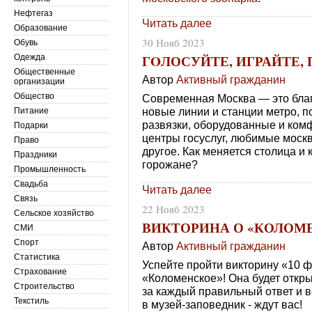
Нефтегаз
Читать далее
Образование
30 Нояб 2023
Обувь
ГOЛОСУЙТЕ, ИГРАЙТЕ,
Одежда
Общественные
Автор
Активный гражданин
организации
Общество
Современная Москва — это благ
новые линии и станции метро, 
Питание
развязки, оборудованные и ком
Подарки
центры госуслуг, любимые моск
Право
другое. Как меняется столица и 
Праздники
горожане?
Промышленность
Свадьба
Читать далее
Связь
22 Нояб 2023
Сельское хозяйство
ВИКТОРИНА О «КОЛОМ
СМИ
Спорт
Автор
Активный гражданин
Статистика
Успейте пройти викторину «10 ф
Страхование
«Коломенское»! Она будет откр
Строительство
за каждый правильный ответ и в
Текстиль
в музей-заповедник - ждут вас!