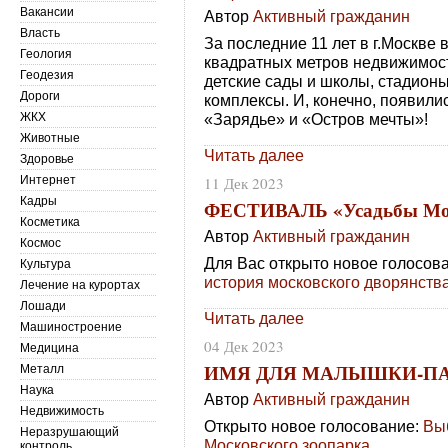
Вакансии
Автор
Активный гражданин
Власть
За последние 11 лет в г.Москве
Геология
квадратных метров недвижимост
Геодезия
детские сады и школы, стадион
Дороги
комплексы. И, конечно, появили
ЖКХ
«Зарядье» и «Остров мечты»!
Животные
Читать далее
Здоровье
Интернет
11 Дек 2023
Кадры
ФЕСТИВАЛЬ «Усадьбы Мо
Косметика
Автор
Активный гражданин
Космос
Для Вас открыто новое голосов
Культура
история московского дворянств
Лечение на курортах
Лошади
Читать далее
Машиностроение
04 Дек 2023
Медицина
ИМЯ ДЛЯ МАЛЫШКИ-П
Металл
Наука
Автор
Активный гражданин
Недвижимость
Открыто новое голосование:
Вы
Неразрушающий
Московского зоопарка
.
контроль