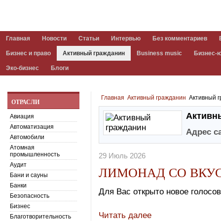
Главная
Новости
Статьи
Интервью
Без комментариев
Бизнес и право
Активный гражданин
Business music
Бизнес-
Эко-бизнес
Блоги
Главная
Активный гражданин
Активный 
ОТРАСЛИ
Активн
Авиация
Автоматизация
Адрес с
Автомобили
Атомная
промышленность
29 Июль 2026
Аудит
ЛИМОНАД СО ВКУ
Бани и сауны
Банки
Для Вас открыто новое голосов
Безопасность
Бизнес
Читать далее
Благотворительность