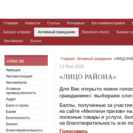
Главная
Новости
Статьи
Интервью
Без комментариев
Бизнес и право
Активный гражданин
Business music
Бизнес-
Эко-бизнес
Блоги
Главная
Активный гражданин
«ЛИЦО РА
ОТРАСЛИ
13 Фев 2026
Авиация
«ЛИЦО РАЙОНА»
Автоматизация
Автомобили
Для Вас открыто новое голо
Атомная
промышленность
гражданине»: выбираем слог
Аудит
Баллы, полученные за участие
Бани и сауны
на сайте «Миллион призов» на 
Банки
полезные товары и услуги, бил
Безопасность
на благотворительность или по
Бизнес
Благотворительность
Голосовать