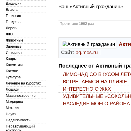
Вакансии
Ваш «Активный гражданин»
Власть
Геология
Геодезия
Прочитано
1902
раз
Дороги
ЖКХ
Животные
Акт
Здоровье
Сайт:
ag.mos.ru
Интернет
Кадры
Косметика
Последнее от Активный гр
Космос
ЛИМОНАД СО ВКУСОМ ЛЕТ
Культура
ВСТРЕЧАЕМСЯ НА ПЛЯЖЕ
Лечение на курортах
ИНТЕРЕСНО О ЖКХ
Лошади
Машиностроение
УДИВИТЕЛЬНЫЕ «СОКОЛЬ
Медицина
НАСЛЕДИЕ МОЕГО РАЙОНА
Металл
Наука
Недвижимость
Неразрушающий
контроль