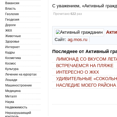
Вакансии
С уважением, «Активный граж
Власть
Прочитано
622
раз
Геология
Геодезия
Дороги
ЖКХ
Акт
Животные
Сайт:
ag.mos.ru
Здоровье
Интернет
Последнее от Активный гр
Кадры
Косметика
ЛИМОНАД СО ВКУСОМ ЛЕТ
Космос
ВСТРЕЧАЕМСЯ НА ПЛЯЖЕ
Культура
ИНТЕРЕСНО О ЖКХ
Лечение на курортах
УДИВИТЕЛЬНЫЕ «СОКОЛЬ
Лошади
НАСЛЕДИЕ МОЕГО РАЙОНА
Машиностроение
Медицина
Металл
Наука
Недвижимость
Неразрушающий
контроль