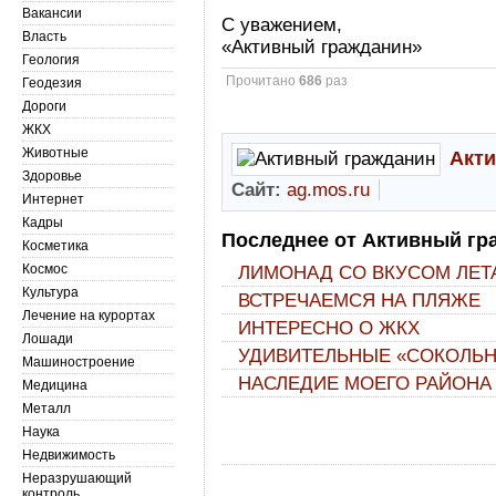
Вакансии
С уважением,
Власть
«Активный гражданин»
Геология
Прочитано
686
раз
Геодезия
Дороги
ЖКХ
Животные
Акт
Здоровье
Сайт:
ag.mos.ru
Интернет
Кадры
Последнее от Активный гр
Косметика
Космос
ЛИМОНАД СО ВКУСОМ ЛЕТ
Культура
ВСТРЕЧАЕМСЯ НА ПЛЯЖЕ
Лечение на курортах
ИНТЕРЕСНО О ЖКХ
Лошади
УДИВИТЕЛЬНЫЕ «СОКОЛЬ
Машиностроение
НАСЛЕДИЕ МОЕГО РАЙОНА
Медицина
Металл
Наука
Недвижимость
Неразрушающий
контроль