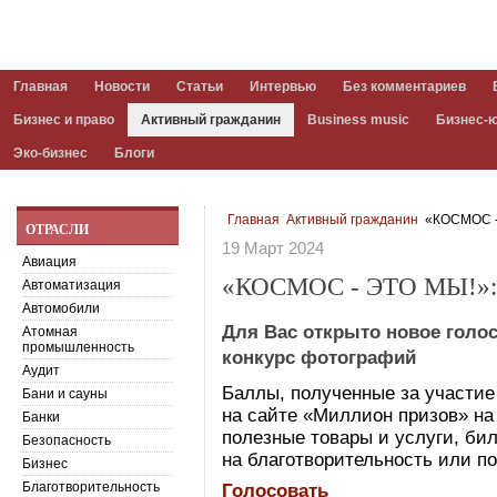
Главная
Новости
Статьи
Интервью
Без комментариев
Бизнес и право
Активный гражданин
Business music
Бизнес-
Эко-бизнес
Блоги
Главная
Активный гражданин
«КОСМОС -
ОТРАСЛИ
19 Март 2024
Авиация
«КОСМОС - ЭТО МЫ!
Автоматизация
Автомобили
Для Вас открыто новое голо
Атомная
промышленность
конкурс фотографий
Аудит
Баллы, полученные за участие
Бани и сауны
на сайте «Миллион призов» на 
Банки
полезные товары и услуги, бил
Безопасность
на благотворительность или по
Бизнес
Благотворительность
Голосовать