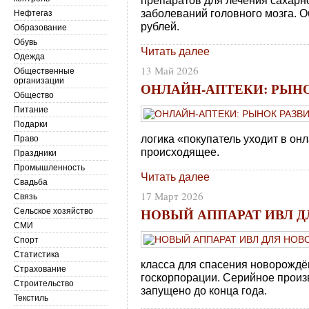
препаратов для лечения сахарн
заболеваний головного мозга. О
Нефтегаз
рублей.
Образование
Обувь
Читать далее
Одежда
13 Май 2026
Общественные
организации
ОНЛАЙН-АПТЕКИ: РЫН
Общество
Питание
Подарки
логика «покупатель уходит в он
Право
происходящее.
Праздники
Промышленность
Читать далее
Свадьба
17 Март 2026
Связь
НОВЫЙ АППАРАТ ИВЛ 
Сельское хозяйство
СМИ
Спорт
Статистика
класса для спасения новорождё
Страхование
госкорпорации. Серийное произ
Строительство
запущено до конца года.
Текстиль