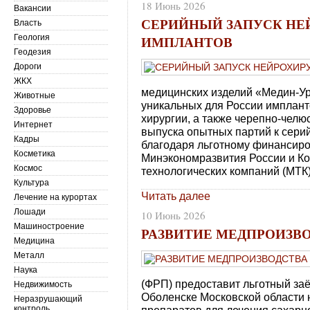
18 Июнь 2026
Вакансии
СЕРИЙНЫЙ ЗАПУСК НЕ
Власть
ИМПЛАНТОВ
Геология
Геодезия
Дороги
ЖКХ
медицинских изделий «Медин-Ур
Животные
уникальных для России имплант
Здоровье
хирургии, а также черепно-челю
Интернет
выпуска опытных партий к сери
Кадры
благодаря льготному финансир
Косметика
Минэкономразвития России и К
Космос
технологических компаний (МТК
Культура
Читать далее
Лечение на курортах
Лошади
10 Июнь 2026
Машиностроение
РАЗВИТИЕ МЕДПРОИЗВ
Медицина
Металл
Наука
(ФРП) предоставит льготный за
Недвижимость
Оболенске Московской области н
Неразрушающий
контроль