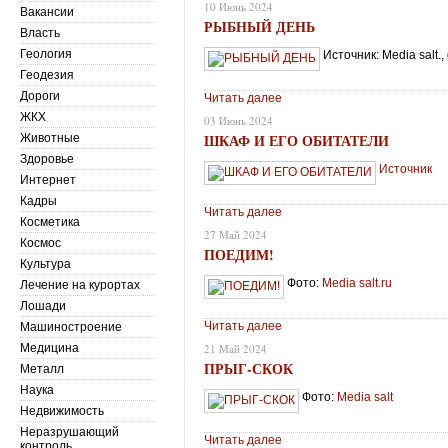
10 Июнь 2024
Вакансии
РЫБНЫЙ ДЕНЬ
Власть
Геология
Источник: Media salt.
Геодезия
Дороги
Читать далее
ЖКХ
03 Июнь 2024
ШКАФ И ЕГО ОБИТАТЕЛИ
Животные
Здоровье
Источник
Интернет
Кадры
Читать далее
Косметика
27 Май 2024
Космос
ПОЕДИМ!
Культура
Фото:
Меdia salt.ru
Лечение на курортах
Лошади
Читать далее
Машиностроение
Медицина
21 Май 2024
ПРЫГ-СКОК
Металл
Наука
Фото:
Меdia salt
Недвижимость
Неразрушающий
Читать далее
контроль