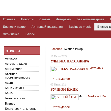
Главная
Новости
Статьи
Интервью
Без комментариев
Бизнес и право
Активный гражданин
Business music
Бизнес-
Эко-бизнес
Блоги
Главная
Бизнес-юмор
ОТРАСЛИ
12 Июль 2024
Авиация
УЛЫБКА ПАССАЖИРА
Автоматизация
Источник
Автомобили
Атомная
промышленность
Читать далее
Аудит
03 Июль 2024
Бани и сауны
РУЧНОЙ ЁЖИК
Банки
Фото:
Mediasalt.Ru
Безопасность
Бизнес
Читать далее
Благотворительность