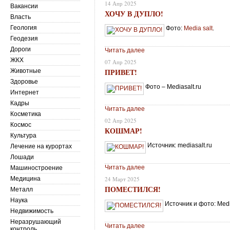
14 Апр 2025
Вакансии
ХОЧУ В ДУПЛО!
Власть
Геология
Фото:
Media salt
.
Геодезия
Дороги
Читать далее
ЖКХ
07 Апр 2025
ПРИВЕТ!
Животные
Здоровье
Фото – Меdiasalt.ru
Интернет
Кадры
Читать далее
Косметика
02 Апр 2025
Космос
КОШМАР!
Культура
Источник: mediasalt.ru
Лечение на курортах
Лошади
Читать далее
Машиностроение
Медицина
24 Март 2025
ПОМЕСТИЛСЯ!
Металл
Наука
Источник и фото: Medi
Недвижимость
Неразрушающий
Читать далее
контроль