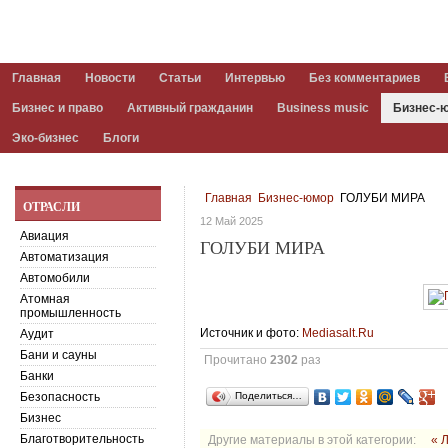
Главная
Новости
Статьи
Интервью
Без комментариев
Бизнес и право
Активный гражданин
Business music
Бизнес-
Эко-бизнес
Блоги
Главная
Бизнес-юмор
ГОЛУБИ МИРА
ОТРАСЛИ
12 Май 2025
Авиация
ГОЛУБИ МИРА
Автоматизация
Автомобили
Атомная
промышленность
Источник и фото:
Mediasalt.Ru
Аудит
Бани и сауны
Прочитано
2302
раз
Банки
Безопасность
Поделиться…
Бизнес
Благотворительность
Другие материалы в этой категории:
« 