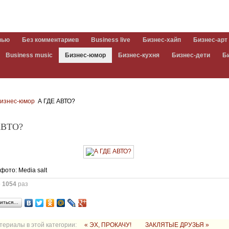
вью
Без комментариев
Business live
Бизнес-хайп
Бизнес-арт
Business music
Бизнес-юмор
Бизнес-кухня
Бизнес-дети
Б
изнес-юмор
А ГДЕ АВТО?
АВТО?
фото: Media salt
о
1054
раз
иться…
териалы в этой категории:
« ЭХ, ПРОКАЧУ!
ЗАКЛЯТЫЕ ДРУЗЬЯ »