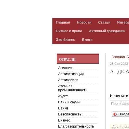
Главная
Новости
Статьи
Интер
Бизнес и право
Активный гражданин
Эко-бизнес
Блоги
Главная
Б
ОТРАСЛИ
25 Сен 2023
Авиация
А ГДЕ 
Автоматизация
Автомобили
Атомная
промышленность
Источник и 
Аудит
Бани и сауны
Прочитан
Банки
Безопасность
Подел
Бизнес
Благотворительность
Другие ма