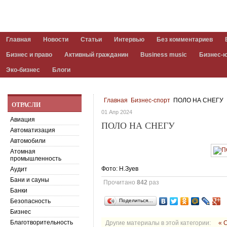
Главная
Новости
Статьи
Интервью
Без комментариев
Бизнес и право
Активный гражданин
Business music
Бизнес-
Эко-бизнес
Блоги
Главная
Бизнес-спорт
ПОЛО НА СНЕГУ
ОТРАСЛИ
01 Апр 2024
Авиация
ПОЛО НА СНЕГУ
Автоматизация
Автомобили
Атомная
промышленность
Фото: Н.Зуев
Аудит
Бани и сауны
Прочитано
842
раз
Банки
Безопасность
Поделиться…
Бизнес
Благотворительность
Другие материалы в этой категории:
« 