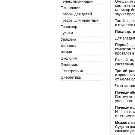
Телекоммуникации
Ожидания у
сократитьс
Технологии
маникюр бе
Товары для детей
звучит про
Товары для животных
Такой сцена
и качество
Транспорт
Последстви
Туризм
Для владел
Упаковка
Первый: це
Финансы
клиентов с
Химия
провалов в 
Экология
Второй: ка
системным,
Экономика
Третий: ры
Электроника
в прогноза
Энергетика
от более с
Частые во
Почему обо
Потому что
умеренно.
Почему мас
Из-за разн
от стоимос
Можно ли 
Судя по да
сильнее да