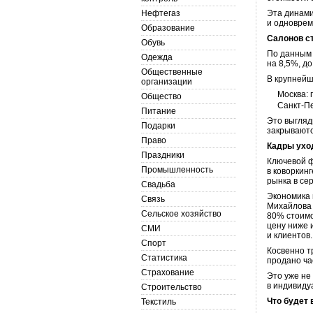
Нефтегаз
Эта динами
и одноврем
Образование
Салонов с
Обувь
По данным 
Одежда
на 8,5%, до
Общественные
В крупнейш
организации
Москва: 
Общество
Санкт-Пе
Питание
Это выгляд
Подарки
закрываютс
Право
Кадры уход
Праздники
Ключевой ф
Промышленность
в коворкин
рынка в сер
Свадьба
Экономика 
Связь
Михайлова 
Сельское хозяйство
80% стоимо
цену ниже 
СМИ
и клиентов.
Спорт
Косвенно т
Статистика
продано ча
Страхование
Это уже не
в индивиду
Строительство
Что будет 
Текстиль