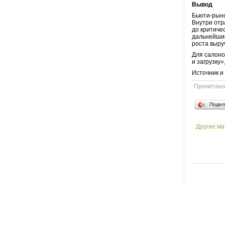
Вывод
Бьюти-рыно
Внутри отр
до критиче
дальнейший
роста выруч
Для салоно
и загрузку
Источник и
Прочитан
Подел
Другие ма