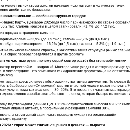
ка меняет рынок структурно: он начинает «сжиматься» в количестве точек
енно дробиться по форматам.
тановится меньше — особенно в крупных городах
«Яндекс Карт», в декабре 2025года число парикмахерских по стране сократи
 50,2 тыс. Салоны красоты в целом стагнировали: +1,7%, до 77,2 тыс.
их городах сокращение сильнее:
парикмахерские —22,9% (до 1,9 тыс.), салоны —7,7% (до 8,4 тыс.)
тербург: парикмахерские —16,2% (до 1,5 тыс.), салоны —5,3% (до 1,9 тыс.)
ит не как «исчезновение спроса», а как оптимизация структуры рынка: слабые
я, а спрос перераспределяется в другие форматы.
ят «в частные руки»: почему серый сектор растёт без «теневой» логики
актор перестройки — кадровый. Мастера чаще уходят в частную практику: до
ге, в микростудиях. Это описывают как «дробление форматов», а не обязатель
ую зону.
мотивации здесь сильнее любых административных аргументов. По словам В
(сеть барбершопов «Супермен»), мастер в частной модели может получать 7
сти услуги, тогда как в салоне — 30–50%. Это позволяет частным мастерам 
и одновременно зарабатывать больше — логика, которая быстро вытягивает 
ренд подтверждают данные ЦРПТ: 62% ботулотоксинов в России в 2025г. был
стным лицам в аптеках, а профильные учреждения закупили 38%.
 нюанс, а структурный сдвиг: часть процедур «уходит из организаций»
альную практику.
в 2026г.: спрос может снизиться, рынок в деньгах — вырасти