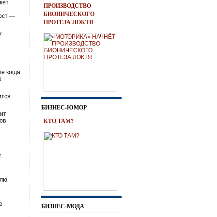
ожет
ПРОИЗВОДСТВО
,
БИОНИЧЕСКОГО
рост —
ПРОТЕЗА ЛОКТЯ
у
.
е когда
к
ится
БИЗНЕС-ЮМОР
чит
КТО ТАМ?
тов
т
олю
е
БИЗНЕС-МОДА