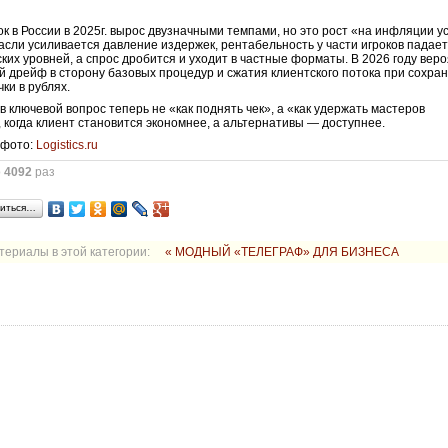
к в России в 2025г. вырос двузначными темпами, но это рост «на инфляции ус
асли усиливается давление издержек, рентабельность у части игроков падае
ских уровней, а спрос дробится и уходит в частные форматы. В 2026 году вер
 дрейф в сторону базовых процедур и сжатия клиентского потока при сохра
ки в рублях.
в ключевой вопрос теперь не «как поднять чек», а «как удержать мастеров
», когда клиент становится экономнее, а альтернативы — доступнее.
 фото:
Logistics.ru
о
4092
раз
иться…
териалы в этой категории:
« МОДНЫЙ «ТЕЛЕГРАФ» ДЛЯ БИЗНЕСА