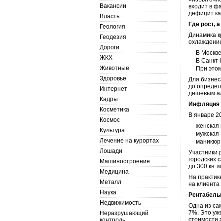
Вакансии
входит в ф
дефицит ка
Власть
Где рост, 
Геология
Динамика к
Геодезия
охлаждени
Дороги
В Москве
ЖКХ
В Санкт-
Животные
При этом
Здоровье
Для бизнес
до определ
Интернет
дешёвым ал
Кадры
Инфляция 
Косметика
В январе 2
Космос
женская 
Культура
мужская 
Лечение на курортах
маникюр 
Лошади
Участники 
городских 
Машиностроение
до 300 кв. 
Медицина
На практик
Металл
на клиента
Наука
Рентабель
Недвижимость
Одна из са
7%. Это уж
Неразрушающий
стоимости 
контроль