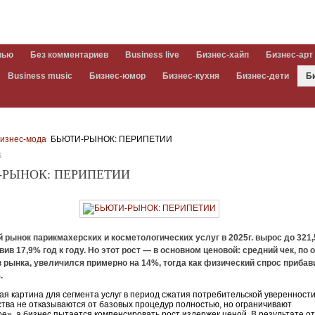
вью
Без комментариев
Business live
Бизнес-хайп
Бизнес-арт
Business music
Бизнес-юмор
Бизнес-кухня
Бизнес-дети
Б
изнес-мода
БЬЮТИ-РЫНОК: ПЕРИПЕТИИ
6
-РЫНОК: ПЕРИПЕТИИ
 рынок парикмахерских и косметологических услуг в 2025г. вырос до 321
авив 17,9% год к году. Но этот рост — в основном ценовой: средний чек, по 
 рынка, увеличился примерно на 14%, тогда как физический спрос прибав
.
ая картина для сегмента услуг в период сжатия потребительской уверенности
тва не отказываются от базовых процедур полностью, но ограничивают
е», а бизнес пытается компенсировать рост издержек ценой. В результате о