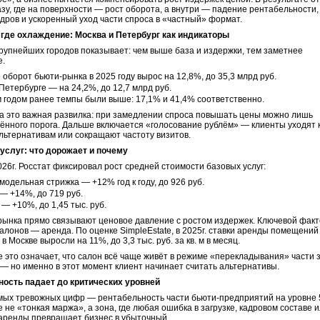
азу, где на поверхности — рост оборота, а внутри — падение рентабельности,
дров и ускоренный уход части спроса в «частный» формат.
а где охлаждение: Москва и Петербург как индикаторы
рупнейших городов показывает: чем выше база и издержки, тем заметнее
е.
 оборот бьюти-рынка в 2025 году вырос на 12,8%, до 35,3 млрд руб.
Петербурге — на 24,2%, до 12,7 млрд руб.
 годом ранее темпы были выше: 17,1% и 41,4% соответственно.
а это важная развилка: при замедлении спроса повышать цены можно лишь
ённого порога. Дальше включается «голосование рублём» — клиенты уходят 
ьтернативам или сокращают частоту визитов.
услуг: что дорожает и почему
026г. Росстат фиксировал рост средней стоимости базовых услуг:
модельная стрижка — +12% год к году, до 926 руб.
— +14%, до 719 руб.
— +10%, до 1,45 тыс. руб.
рынка прямо связывают ценовое давление с ростом издержек. Ключевой факт
салонов — аренда. По оценке SimpleEstate, в 2025г. ставки аренды помещений
м в Москве выросли на 11%, до 3,3 тыс. руб. за кв. м в месяц.
е это означает, что салон всё чаще живёт в режиме «перекладывания» части 
 — но именно в этот момент клиент начинает считать альтернативы.
ность падает до критических уровней
мых тревожных цифр — рентабельность части бьюти-предприятий на уровне 
е не «тонкая маржа», а зона, где любая ошибка в загрузке, кадровом составе 
аренды превращает бизнес в убыточный.