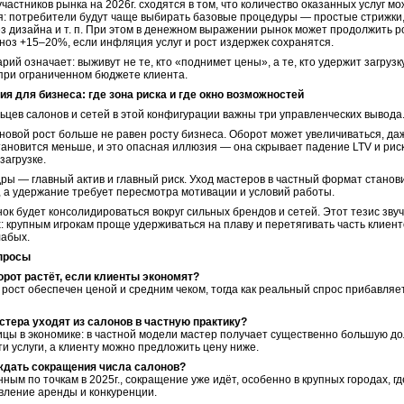
частников рынка на 2026г. сходятся в том, что количество оказанных услуг м
я: потребители будут чаще выбирать базовые процедуры — простые стрижки
з дизайна и т. п. При этом в денежном выражении рынок может продолжить 
гноз +15–20%, если инфляция услуг и рост издержек сохранятся.
рий означает: выживут не те, кто «поднимет цены», а те, кто удержит загрузк
 при ограниченном бюджете клиента.
я для бизнеса: где зона риска и где окно возможностей
ьцев салонов и сетей в этой конфигурации важны три управленческих вывода
новой рост больше не равен росту бизнеса. Оборот может увеличиваться, даж
тановится меньше, и это опасная иллюзия — она скрывает падение LTV и рис
загрузке.
дры — главный актив и главный риск. Уход мастеров в частный формат станов
 а удержание требует пересмотра мотивации и условий работы.
нок будет консолидироваться вокруг сильных брендов и сетей. Этот тезис зву
х: крупным игрокам проще удерживаться на плаву и перетягивать часть клиен
лабых.
просы
рот растёт, если клиенты экономят?
 рост обеспечен ценой и средним чеком, тогда как реальный спрос прибавляе
тера уходят из салонов в частную практику?
ицы в экономике: в частной модели мастер получает существенно большую д
ти услуги, а клиенту можно предложить цену ниже.
ждать сокращения числа салонов?
нным по точкам в 2025г., сокращение уже идёт, особенно в крупных городах, гд
вление аренды и конкуренции.