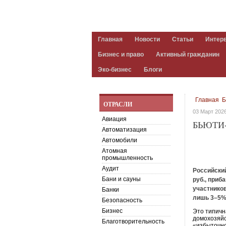
Главная
Новости
Статьи
Интер
Бизнес и право
Активный гражданин
Эко-бизнес
Блоги
Главная
Б
ОТРАСЛИ
03 Март 202
Авиация
БЬЮТИ
Автоматизация
Автомобили
Атомная
промышленность
Аудит
Российский
Бани и сауны
руб., приб
участников
Банки
лишь 3–5%
Безопасность
Бизнес
Это типичн
домохозяйс
Благотворительность
«избыточно