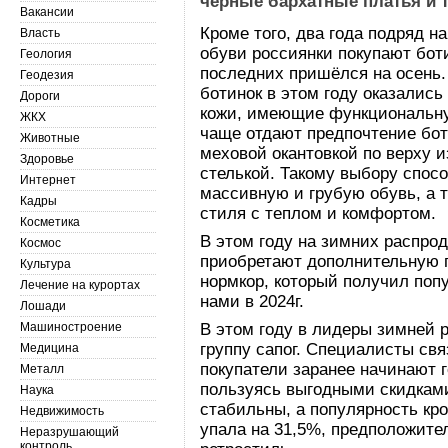
чёрные бархатные платья и 
Вакансии
Кроме того, два года подряд н
Власть
обуви россиянки покупают боти
Геология
последних пришёлся на осень
Геодезия
ботинок в этом году оказались
Дороги
кожи, имеющие функциональну
ЖКХ
чаще отдают предпочтение бот
Животные
меховой окантовкой по верху и
Здоровье
стелькой. Такому выбору спос
Интернет
массивную и грубую обувь, а 
Кадры
стиля с теплом и комфортом.
Косметика
В этом году на зимних распро
Космос
приобретают дополнительную 
Культура
нормкор, который получил попу
Лечение на курортах
нами в 2024г.
Лошади
Машиностроение
В этом году в лидеры зимней
группу сапог. Специалисты свя
Медицина
покупатели заранее начинают г
Металл
пользуясь выгодными скидками
Наука
стабильны, а популярность кр
Недвижимость
упала на 31,5%, предположите
Неразрушающий
контроль