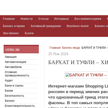
Главная
Новости
Статьи
Интервью
Без комментариев
Бизнес и право
Активный гражданин
Business music
Бизнес-
Эко-бизнес
Блоги
Главная
Бизнес-мода
БАРХАТ И ТУФЛИ
ОТРАСЛИ
25 Янв 2024
Авиация
БАРХАТ И ТУФЛИ – 
Автоматизация
Автомобили
Атомная
промышленность
Аудит
Бани и сауны
Интернет-магазин Shopping L
Банки
россиян в период зимних расп
Безопасность
что однозначный тренд этого
Бизнес
фасоны. В топ самых попул
Благотворительность