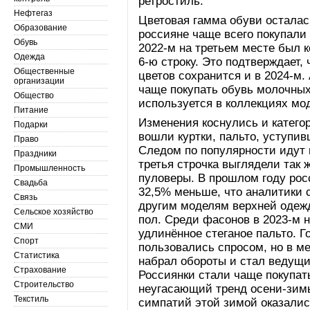
ретростиль.
Нефтегаз
Цветовая гамма обуви осталас
Образование
россияне чаще всего покупали
Обувь
2022-м на третьем месте был к
Одежда
6-ю строку. Это подтверждает,
Общественные
цветов сохранится и в 2024-м
организации
чаще покупать обувь молочных 
Общество
используется в коллекциях мо
Питание
Изменения коснулись и категор
Подарки
вошли куртки, пальто, уступив
Право
Следом по популярности идут п
Праздники
третья строчка выглядели так 
Промышленность
пуловеры. В прошлом году рос
Свадьба
32,5% меньше, что аналитики 
Связь
другим моделям верхней одеж
Сельское хозяйство
пол. Среди фасонов в 2023-м 
СМИ
удлинённое стеганое пальто. Г
Спорт
пользовались спросом, но в ме
Статистика
набрал обороты и стал ведущи
Страхование
Россиянки стали чаще покупат
Строительство
неугасающий тренд осени-зим
Текстиль
симпатий этой зимой оказалис