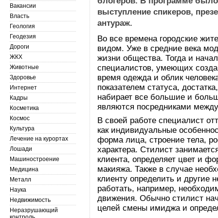
блогеров. В программе было 
Вакансии
выступление спикеров, през
Власть
антураж.
Геология
Геодезия
Во все времена городские жи
Дороги
видом. Уже в средние века мо
ЖКХ
жизни общества. Тогда и нача
специалистов, умеющих созда
Животные
время одежда и облик человека
Здоровье
показателем статуса, достатка
Интернет
набирает все большие и боль
Кадры
являются посредниками между
Косметика
Космос
В своей работе специалист отт
Культура
как индивидуальные особеннос
Лечение на курортах
форма лица, строение тела, ро
характера. Стилист занимаетс
Лошади
клиента, определяет цвет и ф
Машиностроение
макияжа. Также в случае необ
Медицина
клиенту определить и другие 
Металл
работать, например, необходи
Наука
движения. Обычно стилист нач
Недвижимость
целей смены имиджа и опреде
Неразрушающий
контроль