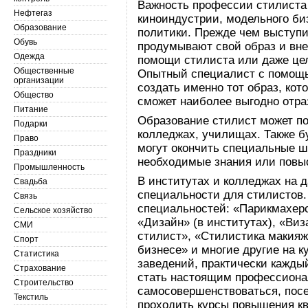
Важность профессии стилиста 
Нефтегаз
киноиндустрии, модельного би
Образование
политики. Прежде чем выступ
Обувь
продумывают свой образ и вне
Одежда
помощи стилиста или даже це
Общественные
Опытный специалист с помощью
организации
создать именно тот образ, кот
Общество
сможет наиболее выгодно отраз
Питание
Образование стилист может п
Подарки
колледжах, училищах. Также 
Право
могут окончить специальные ш
Праздники
необходимые знания или повы
Промышленность
В институтах и колледжах на 
Свадьба
специальности для стилистов
Связь
специальностей: «Парикмахерс
Сельское хозяйство
«Дизайн» (в институтах), «Ви
СМИ
стилист», «Стилистика макияж
Спорт
бизнесе» и многие другие на к
Статистика
заведений, практически кажды
Страхование
стать настоящим профессиона
Строительство
самосовершенствоваться, посе
Текстиль
проходить курсы повышения к