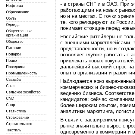
- в страны СНГ и в ОАЭ. При 
Нефтегаз
работающими на новых рынках,
Образование
но и на местах. С точки зрен
Обувь
те, кого релоцируют из России
Одежда
понимает стоящие перед новы
Общественные
организации
Российские ритейлеры не толь
Общество
с внешними маркетплейсами, 
Питание
представленности, но и созда
позволяет глубже работать с
Подарки
привлекать новых покупателей
Право
дальнейший высокий спрос на
Праздники
опыт в организации и развити
Промышленность
Свадьба
Наблюдается ярко выраженный 
Связь
коммерческих и бизнес-показа
Сельское хозяйство
ведению бизнеса. Соответстве
СМИ
кандидатов: сейчас компаниям
более широким опытом, помимо
Спорт
аналитики маркетинга, логисти
Статистика
Страхование
В связи с расширением присут
Строительство
рынке значительно вырос спро
Текстиль
одновременно в коммерции и в