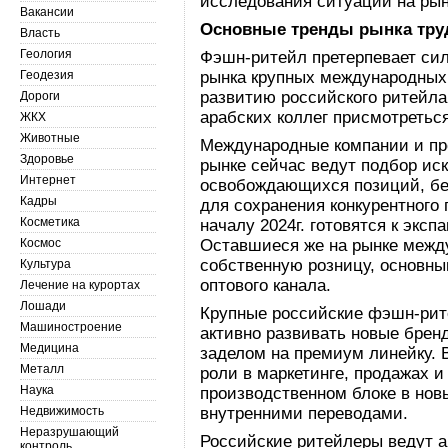
исследования ситуации на рын
Вакансии
Основные тренды рынка тру
Власть
Геология
Фэшн-ритейл претерпевает сил
Геодезия
рынка крупных международных 
развитию российского ритейла,
Дороги
арабских коллег присмотреться
ЖКХ
Животные
Международные компании и пр
Здоровье
рынке сейчас ведут подбор ис
Интернет
освобождающихся позиций, бе
Кадры
для сохранения конкурентного 
Косметика
началу 2024г. готовятся к эксп
Космос
Оставшиеся же на рынке межд
собственную розницу, основны
Культура
оптового канала.
Лечение на курортах
Лошади
Крупные российские фэшн-рит
Машиностроение
активно развивать новые бренд
Медицина
заделом на премиум линейку. 
Металл
роли в маркетинге, продажах и
Наука
производственном блоке в нов
Недвижимость
внутренними переводами.
Неразрушающий
Российские ритейлеры ведут 
контроль