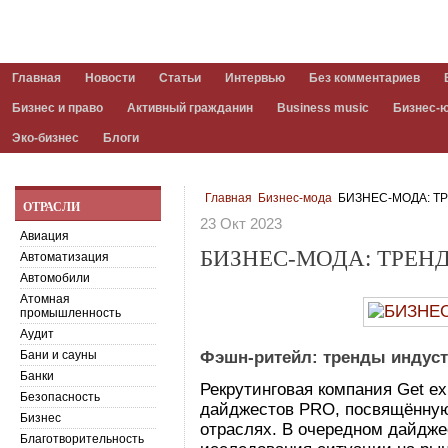
Главная
Новости
Статьи
Интервью
Без комментариев
Бизнес и право
Активный гражданин
Business music
Бизнес-
Эко-бизнес
Блоги
Главная
Бизнес-мода
БИЗНЕС-МОДА: Т
ОТРАСЛИ
23 Окт 2023
Авиация
БИЗНЕС-МОДА: ТРЕН
Автоматизация
Автомобили
Атомная
промышленность
Аудит
Бани и сауны
Фэшн-ритейл: тренды индуст
Банки
Рекрутинговая компания Get ex
Безопасность
дайджестов PRO, посвящённую
Бизнес
отраслях. В очередном дайдже
Благотворительность