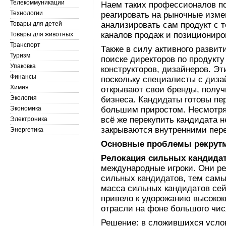
Телекоммуникации
Наем таких профессионалов п
Технологии
реагировать на рыночные изме
Товары для детей
анализировать сам продукт с 
каналов продаж и позициониро
Товары для животных
Транспорт
Также в силу активного развит
Туризм
поиске директоров по продукту
Упаковка
конструкторов, дизайнеров. Эт
Финансы
поскольку специалисты с диза
Химия
открывают свои бренды, получ
Экология
бизнеса. Кандидаты готовы пе
Экономика
большим приростом. Несмотря 
всё же перекупить кандидата 
Электроника
закрываются внутренними пер
Энергетика
Основные проблемы рекрутм
Релокация сильных кандидат
международные игроки. Они р
сильных кандидатов, тем самы
масса сильных кандидатов сей
привело к удорожанию высоко
отрасли на фоне большого чис
Решение: в сложившихся усло