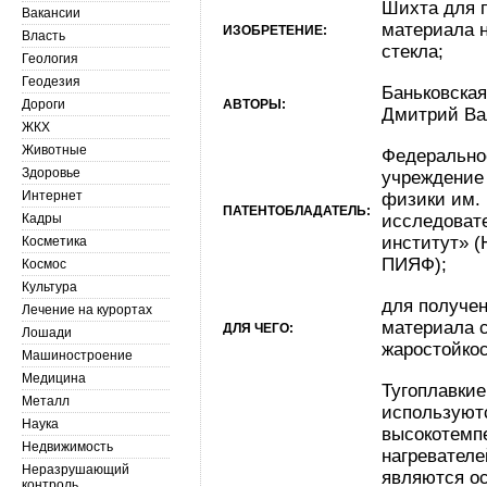
Шихта для 
Вакансии
материала 
ИЗОБРЕТЕНИЕ:
Власть
стекла;
Геология
Геодезия
Баньковская
Дороги
АВТОРЫ:
Дмитрий Ва
ЖКХ
Животные
Федерально
Здоровье
учреждение
Интернет
физики им.
ПАТЕНТОБЛАДАТЕЛЬ:
Кадры
исследовате
институт» (
Косметика
ПИЯФ);
Космос
Культура
для получен
Лечение на курортах
материала 
ДЛЯ ЧЕГО:
Лошади
жаростойкос
Машиностроение
Медицина
Тугоплавки
Металл
используют
Наука
высокотемп
Недвижимость
нагревателе
Неразрушающий
являются о
контроль