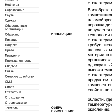
стеклокерам
Нефтегаз
В изобрете
Образование
композицион
Обувь
алюмобороси
Одежда
порошка ди
Общественные
организации
получается 
ИННОВАЦИЯ:
технологии
Общество
стеклокерам
Питание
требует исп
Подарки
щелочных м
Право
материала и
Праздники
органическа
Промышленность
однократный
Свадьба
высокотемп
Связь
стеклокера
Сельское хозяйство
продуктом 
СМИ
компонентов
Спорт
свойств по
Статистика
Страхование
области, гд
Строительство
температуры
СФЕРА
Текстиль
окислению, 
ПРИМЕНЕНИЯ: