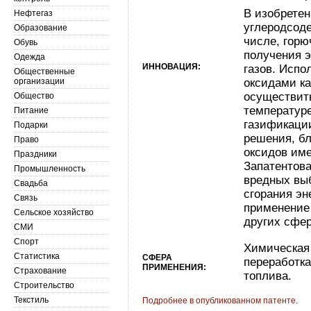
В изобрете
Нефтегаз
углеродсоде
Образование
числе, горю
Обувь
получения э
Одежда
ИННОВАЦИЯ:
газов. Испо
Общественные
организации
оксидами к
осуществить
Общество
температуре
Питание
газификаци
Подарки
решения, б
Право
оксидов име
Праздники
Запатентов
Промышленность
вредных выб
Свадьба
сгорания эн
Связь
применение
Сельское хозяйство
других сфер
СМИ
Спорт
Химическая
Статистика
СФЕРА
переработка
ПРИМЕНЕНИЯ:
Страхование
топлива.
Строительство
Текстиль
Подробнее в опубликованном патенте
.