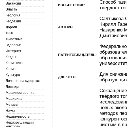
Способ газ
Вакансии
ИЗОБРЕТЕНИЕ:
твердого то
Власть
Геология
Салтыкова 
Геодезия
Кирилл Гаре
Дороги
АВТОРЫ:
Назаренко 
ЖКХ
Дмитриевич
Животные
Здоровье
Федерально
Интернет
образовате
ПАТЕНТОБЛАДАТЕЛЬ:
Кадры
образования
университет
Косметика
Космос
Для снижен
Культура
ДЛЯ ЧЕГО:
образующихс
Лечение на курортах
Лошади
Сокращение
Машиностроение
твёрдого то
Медицина
исследован
Металл
новых экол
Наука
методов пер
Недвижимость
конкурентос
Неразрушающий
чистым в п
контроль