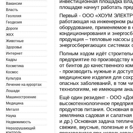
инвестиционная площадка Влад
Вакансии
площадке начнут работать пре
Власть
Первый - ООО «ХОУМ ЭЛЕКТРО
Геология
работающая на инженерном ры
Геодезия
оборудование, применяемое в 
Дороги
кондиционирования и энергос
ЖКХ
продукция – тепловые насосы 
Животные
энергосберегающих системах 
Здоровье
Полным ходом идёт строитель
Интернет
предприятие по производству
Кадры
от бинтов до качественного к
Косметика
- производить нужные и досту
Космос
медицинские изделия для сох
Культура
опасных заболеваний, в том ч
Лечение на курортах
технологиям, не имеющим анал
Лошади
Ещё один резидент - ООО «Доб
Машиностроение
высокотехнологичное предприя
Медицина
продуктов питания. Основная 
Металл
земляника садовая и салатная 
Наука
и др.) Основная задача тепли
Недвижимость
свежие, вкусные, полезные и 
Неразрушающий
контроль