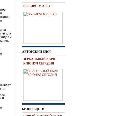
ВЫБИРАЕМ АРБУЗ
пов,
 и
ртапов,
та
ства
ости для
тходов и
вания.
в
АВТОРСКИЙ БЛОГ
ую
ЗЕРКАЛЬНЫЙ КАРП
КЛЮНУЛ СЕГОДНЯ
овывает
кта.
иза
ы и
ты
БИЗНЕС-ДЕТИ