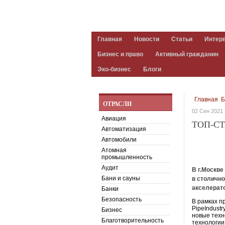
Главная
Новости
Статьи
Интер
Бизнес и право
Активный гражданин
Эко-бизнес
Блоги
Главная
Б
ОТРАСЛИ
02 Сен 2021
Авиация
ТОП-С
Автоматизация
Автомобили
Атомная
промышленность
Аудит
В г.Москв
Бани и сауны
в столично
акселерат
Банки
Безопасность
В рамках п
PipeIndust
Бизнес
новые техн
Благотворительность
технологии