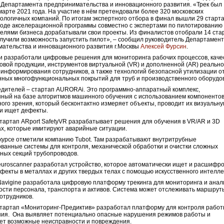
 Департамента предпринимательства и инновационного развития. «Трек был
марте 2021 года. На участие в нём претендовали более 320 московских
ологичных компаний. По итогам экспертного отбора в финал вышли 29 старта
ходе акселерационной программы совместно с экспертами по пилотированию
елями бизнеса дорабатывали свои проекты. Из финалистов отобрали 14 ста
лучили возможность запустить пилот», – сообщил руководитель Департамен
ательства и инновационного развития г.Москвы
Алексей Фурсин
.
 разработали цифровые решения для мониторинга рабочих процессов, каче
товой продукции, инструментов виртуальной (VR) и дополненной (AR) реальн
 информирования сотрудников, а также технологий безопасной утилизации о
ных многофункциональных покрытий для труб и производственного оборудо
дителей – стартап AURORAi. Это программно-аппаратный комплекс,
ный на базе алгоритмов машинного обучения с использованием компоненто
ого зрения, который бесконтактно измеряет объекты, проводит их визуальн
и ищет дефекты.
тартап ARport SafetyVR разрабатывает решения для обучения в VR/AR и 3D
х, которые имитируют аварийные ситуации.
нкурсе отметили компанию Tubot. Там разрабатывают внутритрубные
ванные системы для контроля, механической обработки и очистки сложных
ных секций трубопроводов.
uroscanner разработал устройство, которое автоматически ищет и расшифр
фекты в металлах и других твердых телах с помощью искусственного интелле
avigine разработала цифровую платформу трекинга для мониторинга и анал
сти персонала, транспорта и активов. Система может отслеживать маршрут
отрудников.
тартап «Мониторинг-Предиктив» разработал платформу для контроля рабо
ния. Она выявляет потенциально опасные нарушения режимов работы и
ет возможные неисправности и повреждения.