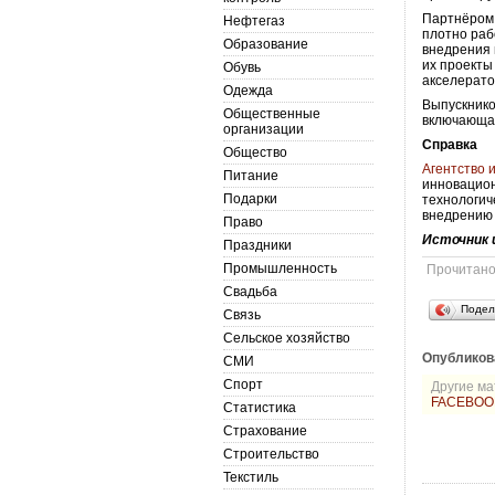
Партнёром 
Нефтегаз
плотно раб
Образование
внедрения 
их проекты
Обувь
акселерато
Одежда
Выпускнико
Общественные
включающая
организации
Справка
Общество
Агентство 
Питание
инновацион
Подарки
технологич
внедрению
Право
Источник 
Праздники
Промышленность
Прочитан
Свадьба
Подел
Связь
Сельское хозяйство
Опубликов
СМИ
Спорт
Другие ма
FACEBOO
Статистика
Страхование
Строительство
Текстиль