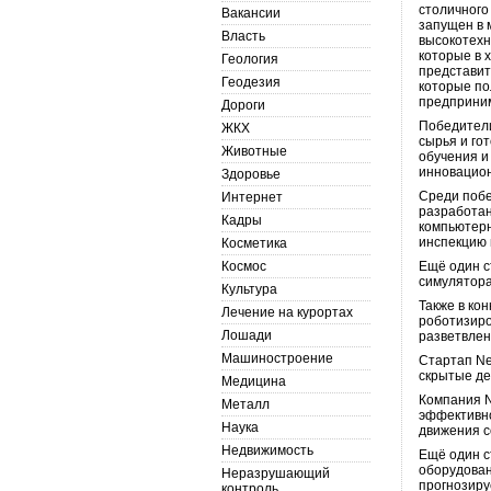
столичного
Вакансии
запущен в 
Власть
высокотехн
которые в 
Геология
представит
Геодезия
которые по
предприним
Дороги
Победители
ЖКХ
сырья и го
Животные
обучения и
инновацион
Здоровье
Среди побе
Интернет
разработан
Кадры
компьютерн
инспекцию 
Косметика
Космос
Ещё один с
симулятора
Культура
Также в ко
Лечение на курортах
роботизиро
Лошади
разветвлен
Машиностроение
Стартап Ne
скрытые де
Медицина
Компания N
Металл
эффективно
Наука
движения с
Недвижимость
Ещё один с
оборудова
Неразрушающий
прогнозиру
контроль