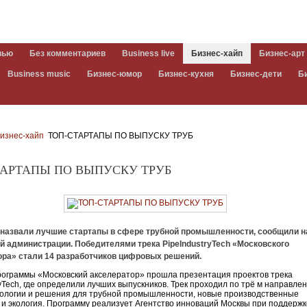
вью
Без комментариев
Business live
Бизнес-хайп
Бизнес-арт
Business music
Бизнес-юмор
Бизнес-кухня
Бизнес-дети
Б
изнес-хайп
ТОП-СТАРТАПЫ ПО ВЫПУСКУ ТРУБ
ТАРТАПЫ ПО ВЫПУСКУ ТРУБ
е назвали лучшие стартапы в сфере трубной промышленности, сообщили н
й администрации. Победителями трека PipeIndustryTech «Московского
ора» стали 14 разработчиков цифровых решений.
рограммы «Московский акселератор» прошла презентация проектов трека
ryTech, где определили лучших выпускников. Трек проходил по трё м направле
ологии и решения для трубной промышленности, новые производственные
 и экология. Программу реализует Агентство инноваций Москвы при поддерж