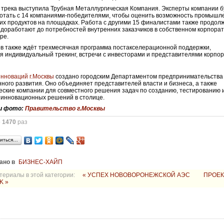
трека выступила Трубная Металлургическая Компания. Эксперты компании б
отать с 14 компаниями-победителями, чтобы оценить возможность промышл
их продуктов на площадках. Работа с другими 15 финалистами также продол
 доработают до потребностей внутренних заказчиков в собственном корпора
ре.
в также ждёт трехмесячная программа постакселерационной поддержки,
 индивидуальный трекинг, встречи с инвесторами и представителями корпор
инноваций г.Москвы
создано городским Департаментом предпринимательства
ного развития. Оно объединяет представителей власти и бизнеса, а также
еские компании для совместного решения задач по созданию, тестированию 
 инновационных решений в столице.
и фото:
Правительство г.Москвы
о
1470
раз
иться…
ано в
БИЗНЕС-ХАЙП
териалы в этой категории:
« УСПЕХ НОВОВОРОНЕЖСКОЙ АЭС
ПРОЕК
K »