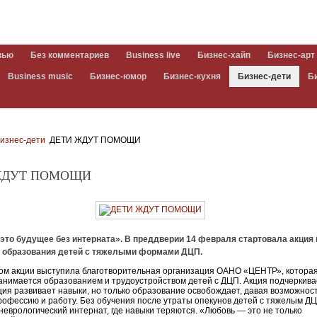
вью
Без комментариев
Business live
Бизнес-хайп
Бизнес-арт
Business music
Бизнес-юмор
Бизнес-кухня
Бизнес-дети
Б
изнес-дети
ДЕТИ ЖДУТ ПОМОЩИ
ЖДУТ ПОМОЩИ
это будущее без интерната». В преддверии 14 февраля стартовала акция 
 образования детей с тяжелыми формами ДЦП.
м акции выступила благотворительная организация ОАНО «ЦЕНТР», котора
анимается образованием и трудоустройством детей с ДЦП. Акция подчеркивае
ия развивает навыки, но только образование освобождает, давая возможнос
рофессию и работу. Без обучения после утраты опекунов детей с тяжелым Д
неврологический интернат, где навыки теряются. «Любовь — это не только