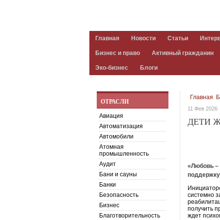
Главная
Новости
Статьи
Интер
Бизнес и право
Активный гражданин
Эко-бизнес
Блоги
Главная
Б
ОТРАСЛИ
11 Фев 2026
Авиация
ДЕТИ 
Автоматизация
Автомобили
Атомная
промышленность
Аудит
«Любовь – 
Бани и сауны
поддержку
Банки
Инициаторо
Безопасность
системно з
реабилитац
Бизнес
получить п
Благотворительность
ждет психо