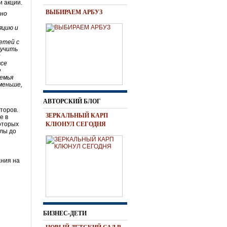
и акции.
ВЫБИРАЕМ АРБУЗ
 но
.
яцию и
етей с
лучить
и
все
е
семья
меньше,
АВТОРСКИЙ БЛОГ
торов.
ЗЕРКАЛЬНЫЙ КАРП
е в
КЛЮНУЛ СЕГОДНЯ
которых
олы до
ания на
БИЗНЕС-ДЕТИ