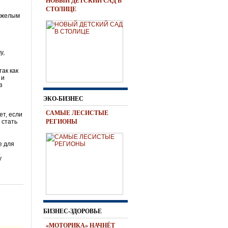
НОВЫЙ ДЕТСКИЙ САД В
СТОЛИЦЕ
тяжелым
у,
так как
 и
з
ЭКО-БИЗНЕС
САМЫЕ ЛЕСИСТЫЕ
ет, если
РЕГИОНЫ
 стать
е для
и
у
БИЗНЕС-ЗДОРОВЬЕ
«МОТОРИКА» НАЧНЁТ