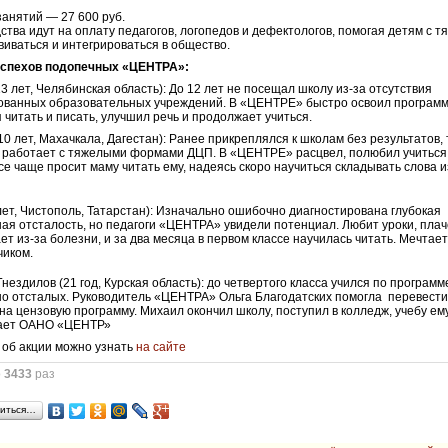
анятий — 27 600 руб.
ства идут на оплату педагогов, логопедов и дефектологов, помогая детям с 
иваться и интегрироваться в общество.
спехов подопечных «ЦЕНТРА»:
3 лет, Челябинская область): До 12 лет не посещал школу из-за отсутствия
ованных образовательных учреждений. В «ЦЕНТРЕ» быстро освоил программ
я читать и писать, улучшил речь и продолжает учиться.
10 лет, Махачкала, Дагестан): Ранее прикреплялся к школам без результатов, 
о работает с тяжелыми формами ДЦП. В «ЦЕНТРЕ» расцвел, полюбил учиться
се чаще просит маму читать ему, надеясь скоро научиться складывать слова и
лет, Чистополь, Татарстан): Изначально ошибочно диагностирована глубокая
ая отсталость, но педагоги «ЦЕНТРА» увидели потенциал. Любит уроки, плач
ет из-за болезни, и за два месяца в первом классе научилась читать. Мечтает
чиком.
нездилов (21 год, Курская область): до четвертого класса учился по программ
но отсталых. Руководитель «ЦЕНТРА» Ольга Благодатских помогла перевест
на цензовую программу. Михаил окончил школу, поступил в колледж, учебу ем
ает ОАНО «ЦЕНТР»
об акции можно узнать
на сайте
о
3433
раз
иться…