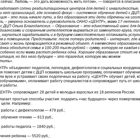
 сейчас. Любовь — это дать возможность жить потом», — говорится в описани
 работают сотни реабилитационных центров для детей с инвалидностью,
 нет организаций, где основной фокус – системное обучение детей с ДЦП
ия – это лишь начало пути, а без образования эти дети обречены на изол
ть, – уверена основатель и руководитель ОАНО «ЦЕНТР», мама 17-летнего
с ДЦП Ольга Благодатских. – Образование – это единственный шанс для д
диагнозами и сохранным интеллектом вырваться из замкнутого круга, по
, научиться зарабатывать и в будущем самостоятельно оплачивать услуг
в и помощников. Представьте: после потери родителей – интернат, где 
сают и жизнь превращается в режимный объект. А ежемесячно образовани
б
ё
нка обходится семье в 100-200 тысяч рублей – сумму, которую не каждая 
особенно если мама растит ребенка одна. Хорошее образование стоит не 
итация, но без него будущее – это трагедия, которую мы можем
тить».
Р» объединяет педагогов, логопедов, дефектологов и социальных координа
я помогает детям с ДЦП осваивать школьную программу, оплачивает обучени
ли вузе и устраивает своих подопечных на работу. «ЦЕНТР» обучает детей, 
еобучаемыми», оплачивает работу специалистов и сопровождает путь от шк
и работы.
ЕНТР» сопровождает 28 детей и молодых взрослых из 18 регионов России.
лагает простые способы участия: подарить «час будущего» через пожертвов
 цели. Например:
т работы с дефектологом — 479 руб.;
 обучения чтению — 613 руб.;
 работы педагога — 1840 руб.;
чения ребенка — 5520 руб.;