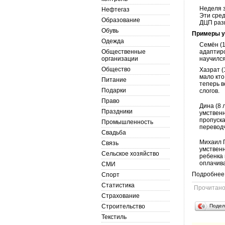
Неделя з
Нефтегаз
Эти сред
Образование
ДЦП разв
Обувь
Примеры у
Одежда
Семён (1
Общественные
адаптир
организации
научилс
Общество
Хазрат (
мало кт
Питание
теперь в
Подарки
слогов.
Право
Дина (8 
Праздники
умственн
пропуска
Промышленность
перевод
Свадьба
Михаил Г
Связь
умствен
Сельское хозяйство
ребенка 
оплачив
СМИ
Подробнее 
Спорт
Статистика
Прочитан
Страхование
Строительство
Подел
Текстиль