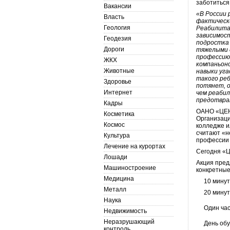
заботиться
Вакансии
«В России
Власть
фактически
Геология
Реабилитац
зависимос
Геодезия
подростка 
Дороги
тяжелыми 
профессию
ЖКХ
компаньоно
Животные
навыки уга
такого ре
Здоровье
потянет, 
Интернет
чем реабил
предотвра
Кадры
ОАНО «ЦЕНТ
Косметика
Организаци
Космос
колледже и
считают «н
Культура
профессии 
Лечение на курортах
Сегодня «Ц
Лошади
Акция пред
Машиностроение
конкретные
Медицина
10 мину
Металл
20 минут
Наука
Один час
Недвижимость
Неразрушающий
День обу
контроль