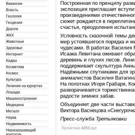
Построенная по принципу разв
Вакансии
экспозиция приглашает вступи
Власть
произведениями отечественног
Геология
сюжет рождается в переплетен
Геодезия
счастья, преодоления испытан
Дороги
Условность сказочной темы де
ЖКХ
мир устоявшегося порядка и м
Животные
чудесами. В работах Василия 
Здоровье
Исаака Левитана оживают обр
Интернет
деревень и глухих лесов. Лин
Кадры
поддерживает скульптура Анны
Косметика
Надёжными спутниками для зри
Космос
анималистов Василия Ватагина
Культура
На полотнах Игоря Грабаря, К
Лечение на курортах
разворачивается торжественна
Лошади
радости зимних забав.
Машиностроение
Объединяет две части выставк
Медицина
Виктора Васнецова «Снегурочк
Металл
Наука
Пресс-служба Третьяковки
Недвижимость
Прочитано
4253
раз
Неразрушающий
контроль