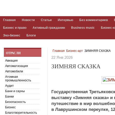
Главная
Новости
Статьи
Интервью
Без комментариев
Бизнес и право
Активный гражданин
Business music
Бизнес-
Эко-бизнес
Блоги
Главная
Бизнес-арт
ЗИМНЯЯ СКАЗКА
ОТРАСЛИ
22 Янв 2026
Авиация
ЗИМНЯЯ СКАЗКА
Автоматизация
Автомобили
Атомная
промышленность
Аудит
Бани и сауны
Государственная Третьяковс
Банки
выставку «Зимняя сказка» и
Безопасность
путешествие в мир волшебно
Бизнес
в Лаврушинском переулке, 12,
Благотворительность