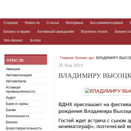
Главная
Новости
Статьи
Интервью
Без комментариев
Бизнес и право
Активный гражданин
Business music
Бизнес-
Эко-бизнес
Блоги
Главная
Бизнес-арт
ВЛАДИМИРУ ВЫСО
ОТРАСЛИ
25 Янв 2023
Авиация
ВЛАДИМИРУ ВЫСОЦ
Автоматизация
Автомобили
Атомная
промышленность
Аудит
Бани и сауны
ВДНХ приглашает на фестива
Банки
рождения Владимира Высоцк
Безопасность
Гостей ждет встреча с сыном 
Бизнес
кинематограф», поэтический в
Благотворительность