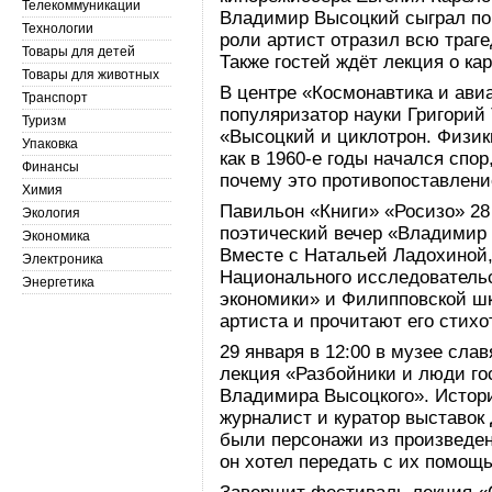
Телекоммуникации
Владимир Высоцкий сыграл пор
Технологии
роли артист отразил всю траг
Товары для детей
Также гостей ждёт лекция о ка
Товары для животных
В центре «Космонавтика и авиа
Транспорт
популяризатор науки Григорий
Туризм
«Высоцкий и циклотрон. Физики
Упаковка
как в 1960-е годы начался спор
Финансы
почему это противопоставлени
Химия
Павильон «Книги» «Росизо» 28 
Экология
поэтический вечер «Владимир 
Экономика
Вместе с Натальей Ладохиной
Электроника
Национального исследователь
Энергетика
экономики» и Филипповской шк
артиста и прочитают его стихо
29 января в 12:00 в музее сла
лекция «Разбойники и люди го
Владимира Высоцкого». Историк
журналист и куратор выставок
были персонажи из произведен
он хотел передать с их помощ