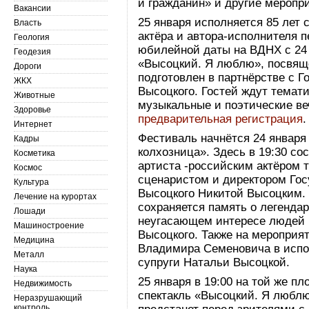
и гражданин» и другие меропр
Вакансии
25 января исполняется 85 лет 
Власть
актёра и автора-исполнителя 
Геология
юбилейной даты на ВДНХ с 24 
Геодезия
«Высоцкий. Я люблю», посвяще
Дороги
подготовлен в партнёрстве с 
ЖКХ
Высоцкого. Гостей ждут темати
Животные
музыкальные и поэтические ве
Здоровье
предварительная регистрация
.
Интернет
Фестиваль начнётся 24 января
Кадры
колхозница». Здесь в 19:30 со
Косметика
артиста -российским актёром т
Космос
сценаристом и директором Го
Культура
Высоцкого Никитой Высоцким. В
Лечение на курортах
сохраняется память о легендар
Лошади
неугасающем интересе людей 
Машиностроение
Высоцкого. Также на мероприя
Медицина
Владимира Семеновича в испо
Металл
супруги Натальи Высоцкой.
Наука
25 января в 19:00 на той же п
Недвижимость
спектакль «Высоцкий. Я любл
Неразрушающий
контроль