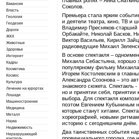
главных ролях – Анна Снаткина
Вакансии
Соколов.
Власть
Премьера стала ярким событие
Геология
и деятели театра, кино, ТВ и 
Геодезия
Владимир Пресняков-старший 
Дороги
Орбакайте, Николай Басков, Н
ЖКХ
Виктор Васильев, Кирилл Зайц
Животные
радиоведущие Михаил Зеленск
Здоровье
В основе спектакля – одноиме
Интернет
Михаила Себастьяна, хорошо 
Кадры
популярному фильму Михаила 
Косметика
Игорем Костолевским в главны
Космос
Александра Созонова – это ав
Культура
знакомого сюжета. Спектакль -
Лечение на курортах
но и принятии себя, принятии 
Лошади
выбора. Для спектакля компо
Машиностроение
поэтом Евгением Кубыниным н
Медицина
которые станут хитами. Спект
Металл
хореографией, новыми ритмам
Наука
историю с сегодняшним днём.
Недвижимость
Два таинственных события на
Неразрушающий
провинциального городка, где 
контроль