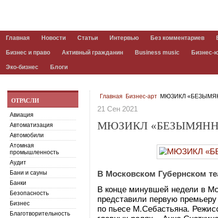
Главная
Новости
Статьи
Интервью
Без комментариев
Бизнес и право
Активный гражданин
Business music
Бизнес-
Эко-бизнес
Блоги
Главная
Бизнес-арт
МЮЗИКЛ «БЕЗЫМЯН
ОТРАСЛИ
21 Сен 2021
Авиация
МЮЗИКЛ «БЕЗЫМЯНН
Автоматизация
Автомобили
Атомная
промышленность
Аудит
Бани и сауны
В Московском Губернском те
Банки
В конце минувшей недели в Мо
Безопасность
представили первую премьеру 
Бизнес
по пьесе М.Себастьяна. Режис
Благотворительность