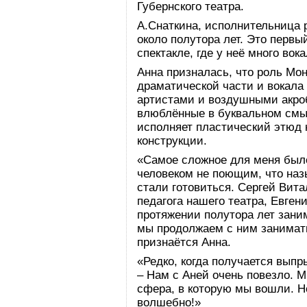
Губернского театра.
А.Снаткина, исполнительница 
около полутора лет. Это перв
спектакле, где у неё много вок
Анна призналась, что роль Мо
драматической части и вокала
артистами и воздушными акро
влюблённые в буквальном смы
исполняет пластический этюд
конструкции.
«Самое сложное для меня было 
человеком не поющим, что наз
стали готовиться. Сергей Вита
педагога нашего театра, Евген
протяжении полутора лет заним
мы продолжаем с ним занимать
признаётся Анна.
«Редко, когда получается выпр
– Нам с Аней очень повезло. М
сфера, в которую мы вошли. Но
волшебно!»