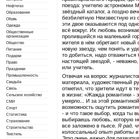
поезда: учителю астрономии 
Нефтегаз
звёздный каталог, а поздно в
Образование
безбилетную Неизвестную из 
Обувь
эти двое оказываются под одн
Одежда
всё вокруг. Их любовь возника
Общественные
пролившийся на маленький горо
организации
жителя в нём обретают новый 
Общество
новую звезду, чем понять и у
Питание
то добиться, надо отважиться
Подарки
настоящей звездой, - неважно,
Право
или учитель.
Праздники
Промышленность
Отвечая на вопрос журналисто
материала, художественный ру
Свадьба
отметил, что зрители идут в т
Связь
в жизни: «Жажда романтики - э
Сельское хозяйство
умерло... И за этой романтикой
СМИ
возможность ощутить романтик
Спорт
- и что такое выбор, когда ты 
Статистика
выбираешь любовь, которую нел
Страхование
все заложено в пьесе.
Я рад, 
Строительство
колоссальный опыт работы в
Текстиль
Это очень важно для развити