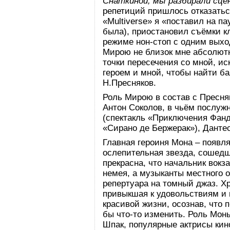
Снаткиной, мы разбирали сценк
репетиций пришлось отказаться
«Multiverse» я «поставил на п
была), приостановил съёмки кл
режиме нон-стоп с одним вых
Мирою не близок мне абсолютн
точки пересечения со мной, и
героем и мной, чтобы найти ба
Н.Пресняков.
Роль Мирою в состав с Пресня
Антон Соколов, в чьём послуж
(спектакль «Приключения Фанд
«Сирано де Бержерак»), Дантес
Главная героиня Мона – появляе
ослепительная звезда, сошедш
прекрасна, что начальник вокз
немея, а музыканты местного о
репертуара на томный джаз. Хр
привыкшая к удовольствиям и
красивой жизни, осознав, что п
бы что-то изменить. Роль Мон
Шпак, популярные актрисы кин