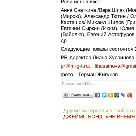
Роли исполняют:
Анна Снаткина /Вера Шпак (Мо
(Мирою), Александр Тютин / О
Карташов/ Михаил Шилов (Григ
Евгений Сыркин (Иким), Юлия 
(Вайолка), Евгений Астафуров 
др.
Следующие показы состоятся 2,
PR-директор Лиана Хусаинова
pr@m-g-t.ru
,
lihusainova@gma
фото – Герман Жигунов
Прочитано
1414
раз
Поделиться…
Другие материалы в этой кате
ДЖЕЙМС БОНД: «НЕ ВРЕМЯ 