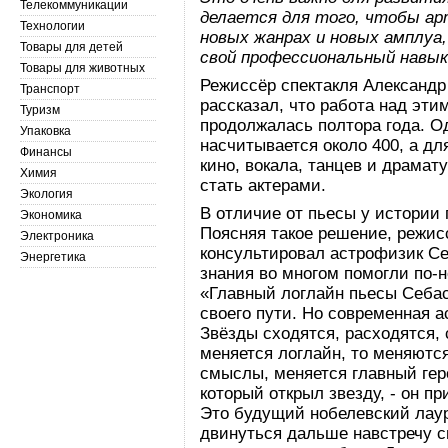
Телекоммуникации
делается для того, чтобы ар
Технологии
новых жанрах и новых амплуа
Товары для детей
свой профессиональный навы
Товары для животных
Режиссёр спектакля Александр
Транспорт
рассказал, что работа над эт
Туризм
продолжалась полтора года. О
Упаковка
насчитывается около 400, а д
Финансы
кино, вокала, танцев и драма
Химия
стать актерами.
Экология
В отличие от пьесы у истории 
Экономика
Поясняя такое решение, режис
Электроника
консультировал астрофизик Се
Энергетика
знания во многом помогли по-н
«Главный логлайн пьесы Себас
своего пути. Но современная ас
Звёзды сходятся, расходятся,
меняется логлайн, то меняютс
смыслы, меняется главный геро
который открыл звезду, - он п
Это будущий нобелевский лаур
двинуться дальше навстречу с