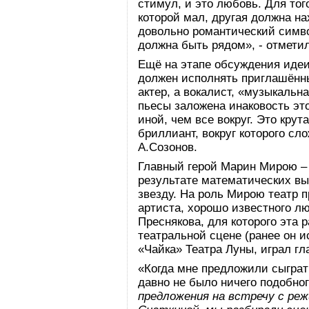
стимул, и это любовь. Для того
которой мал, другая должна на
довольно романтический симво
должна быть рядом», - отмети
Ещё на этапе обсуждения идеи
должен исполнять приглашённы
актер, а вокалист, «музыкальн
пьесы заложена инаковость эт
иной, чем все вокруг. Это крут
бриллиант, вокруг которого сло
А.Созонов.
Главный герой Марин Мирою –
результате математических вы
звезду. На роль Мирою театр 
артиста, хорошо известного л
Преснякова, для которого эта 
театральной сцене (ранее он 
«Чайка» Театра Луны, играл г
«Когда мне предложили сыграть
давно не было ничего подобно
предложения на встречу с ре