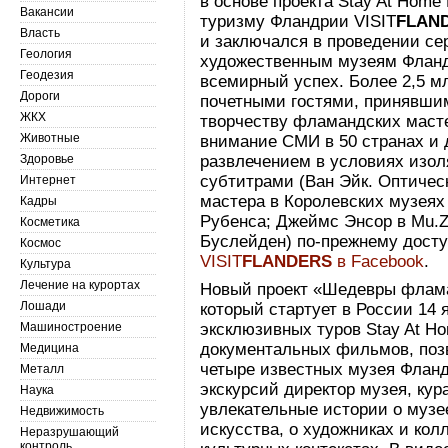
в основе проекта Stay At Hom
Вакансии
туризму Фландрии VISIT
FLAN
Власть
и заключался в проведении се
Геология
художественным музеям Фланд
Геодезия
всемирный успех. Более 2,5 мл
Дороги
почетными гостями, принявшим
ЖКХ
творчеству фламандских масте
Животные
внимание СМИ в 50 странах и
Здоровье
развлечением в условиях изол
субтитрами (Ван Эйк. Оптичес
Интернет
мастера в Королевских музеях
Кадры
Рубенса; Джеймс Энсор в Mu.Z
Косметика
Буслейден) по-прежнему досту
Космос
VISIT
FLANDERS
в Facebook
.
Культура
Лечение на курортах
Новый проект «Шедевры флама
Лошади
который стартует в России 14 
Машиностроение
эксклюзивных туров Stay At H
документальных фильмов, поз
Медицина
четыре известных музея Фланд
Металл
экскурсий директор музея, кур
Наука
увлекательные истории о музе
Недвижимость
искусства, о художниках и кол
Неразрушающий
контроль