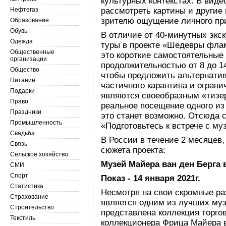
культурных контекстах. В вид
Нефтегаз
рассмотреть картины и другие 
зрителю ощущение личного при
Образование
Обувь
В отличие от 40-минутных экс
Одежда
туры в проекте «Шедевры флам
Общественные
это короткие самостоятельны
организации
продолжительностью от 8 до 1
Общество
чтобы предложить альтернати
Питание
частичного карантина и ограни
Подарки
являются своеобразным «тизе
Право
реальное посещение одного из
Праздники
это станет возможно. Отсюда с
Промышленность
«Подготовьтесь к встрече с му
Свадьба
В России в течение 2 месяцев,
Связь
сюжета проекта:
Сельское хозяйство
Музей Майера ван ден Берга 
СМИ
Спорт
Показ - 14 января 2021г.
Статистика
Несмотря на свои скромные ра
Страхование
является одним из лучших муз
Строительство
представлена коллекция торго
Текстиль
коллекционера Фрица Майера в