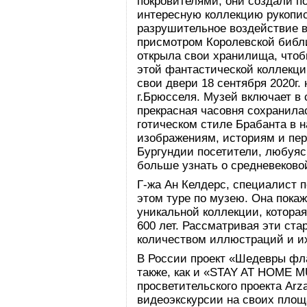
покровителями, они создали п
интересную коллекцию рукопи
разрушительное воздействие в
присмотром Королевской библи
открыла свои хранилища, что
этой фантастической коллекци
свои двери 18 сентября 2020г.
г.Брюсселя. Музей включает в
прекрасная часовня сохранилас
готическом стиле Брабанта в н
изображениям, историям и пер
Бургундии посетители, любуя
больше узнать о средневеково
Г-жа Ан Келдерс, специалист п
этом туре по музею. Она пока
уникальной коллекции, котора
600 лет. Рассматривая эти ста
количеством иллюстраций и и
В России проект «Шедевры фл
также, как и «STAY AT HOME 
просветительского проекта Ar
видеоэкскурсии на своих площ