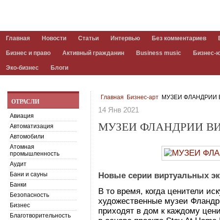
Главная
Новости
Статьи
Интервью
Без комментариев
Бизнес и право
Активный гражданин
Business music
Бизнес-
Эко-бизнес
Блоги
Главная
Бизнес-арт
МУЗЕИ ФЛАНДРИИ 
ОТРАСЛИ
14 Янв 2021
Авиация
МУЗЕИ ФЛАНДРИИ В
Автоматизация
Автомобили
Атомная
промышленность
Аудит
Бани и сауны
Новые серии виртуальных э
Банки
В то время, когда ценители ис
Безопасность
художественные музеи Фландр
Бизнес
приходят в дом к каждому цен
Благотворительность