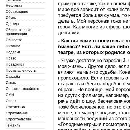
примерно так же, как в нашем
Нефтегаз
мире всё зависит от количеств
Образование
требуется большая сумма, то 
Обувь
делать. Мой персонаж тоже не 
Одежда
героя. Как многие из сферы ш
Общественные
деньгами.
организации
Общество
- Как вы сами относитесь к
бизнеса? Есть ли какие-либо
Питание
театре, из которых родился 
Подарки
Право
- Я уже достаточно взрослый, 
Праздники
моя жизнь... Другое дело, есл
Промышленность
влияют на чьи-то судьбы. Коне
Свадьба
происходило. Если говорить о 
Связь
стараюсь избегать подобных м
Сельское хозяйство
образы. Но вообще, мой перс
из других фильмов, например, 
СМИ
речь идёт о шоу, бесчеловечн
Спорт
тоже бесчеловечное, но это ск
Статистика
менее, по манере подачи, голо
Страхование
манерности ведущий из этого 
Строительство
«Голодные игры» я посмотрел 
Текстиль