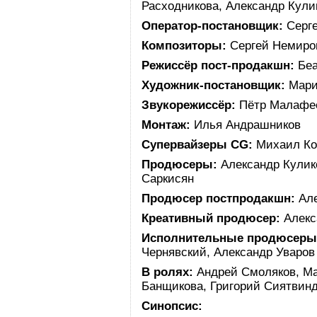
Расходникова, Александр Кули
Оператор
-постановщик:
Серге
Композитор
ы:
Сергей Немиров
Режиссёр пост-продакшн:
Беа
Художник-постановщик:
Мари
Звукорежиссёр:
Пётр Малафе
Монтаж:
Илья Андрашников
Супервайзеры
СG:
Михаил Ко
Продюсеры:
Александр Кулико
Саркисян
Продюсер
постпродакшн:
Але
Креативный продюсер:
Алекс
Исполнительные продюсеры
Чернявский, Александр Уваров
В ролях:
Андрей Смоляков, Ма
Банщикова, Григорий Сиятвин
Синопсис: