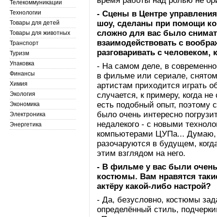
время работы над ролью не ор
Телекоммуникации
Технологии
- Сцены в Центре управления
шоу, сделаны при помощи к
Товары для детей
сложно для вас было снимат
Товары для животных
взаимодействовать с вообр
Транспорт
разговаривать с человеком, к
Туризм
Упаковка
- На самом деле, в современно
Финансы
в фильме или сериале, снято
Химия
артистам приходится играть о
Экология
случается, к примеру, когда н
есть подобный опыт, поэтому с
Экономика
было очень интересно погрузит
Электроника
недалекого - с новыми технол
Энергетика
компьютерами ЦУПа... Думаю, 
разочаруются в будущем, когда
этим взглядом на него.
- В фильме у вас были очен
костюмы. Вам нравятся таки
актёру какой-либо настрой?
- Да, безусловно, костюмы зад
определённый стиль, подчеркив