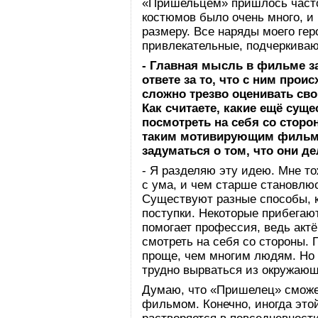
«Пришельцем» пришлось часто 
костюмов было очень много, и
размеру. Все наряды моего геро
привлекательные, подчеркиваю
- Главная мысль в фильме за
ответе за то, что с ним прои
сложно трезво оценивать сво
Как считаете, какие ещё сущ
посмотреть на себя со стор
таким мотивирующим фильмо
задуматься о том, что они д
- Я разделяю эту идею. Мне то
с ума, и чем старше становлю
Существуют разные способы, к
поступки. Некоторые прибегаю
помогает профессия, ведь актё
смотреть на себя со стороны. 
проще, чем многим людям. Но 
трудно вырваться из окружающ
Думаю, что «Пришелец» смож
фильмом. Конечно, иногда это