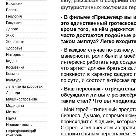
шоу, рассказал о создании о
Вакансии
футуристичных костюмах геро
Власть
Геология
- В фильме «Пришелец» вы 
это единственный гротесков
Геодезия
кроме того, на нём держится
Дороги
часто достаются подобные р
ЖКХ
таком амплуа? Легко входите
Животные
Здоровье
- В каждом случае по-разному.
Интернет
манерности, роли были в моей
Кадры
интересно работать над созда
Косметика
что артист должен браться за
привнести в характер каждого г
Космос
по сути, и состоит актёрская 
Культура
Лечение на курортах
- Ваш персонаж - отрицатель
Лошади
обсуждали ли вы с режиссёр
Машиностроение
таким стал? Что вы «подкла
Медицина
- Мой герой - типичный предс
Металл
бизнеса. Думаю, современному
Наука
происходит с людьми, которые
Недвижимость
Скорее, исключением из прави
Неразрушающий
положительным персонажем. В
контроль