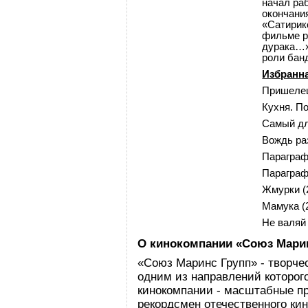
начал раб
окончани
«Сатирико
фильме р
дурака…»
роли бан
Избранн
Пришелец
Кухня. П
Самый дл
Вождь ра
Параграф
Параграф
Жмурки (
Мамука (
Не валяй
О кинокомпании «Союз Мари
«Союз Маринс Групп» - творче
одним из направлений которого
кинокомпании - масштабные пр
рекордсмен отечественного кин