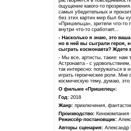
растворяется в повседневност
ощущение какого-то прозрения.
самых убедительных и пронзит
без этих картин мир был бы х
«Пришельца», зрители что-то п
внутри что-то сработает...
- Насколько я знаю, это ваш
но в ней вы сыграли героя, 
сыграть космонавта? Ждете
- Мы все, артисты, такие: нам 
Астронавта - с удовольствием,
так интересно: погружаться в 
играть героические роли. Мне 
космическую тему, думаю, это
О фильме «Пришелец»:
Год:
2018
Жанр:
приключения, фантасти
Производство:
Кинокомпания 
Режиссёр
-
постановщик:
Алекс
Авторы сценария:
Александр 