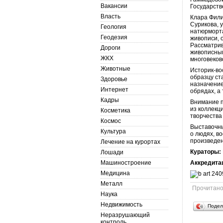
Вакансии
Государств
Власть
Клара Фили
Сурикова, 
Геология
натюрморта
Геодезия
живописи, 
Рассматрив
Дороги
живописным
ЖКХ
многовеков
Животные
Историк-во
образцу ст
Здоровье
назначение
Интернет
обрядах, а 
Кадры
Внимание 
из коллекц
Косметика
творчества
Космос
Выставочны
Культура
о людях, в
произведен
Лечение на курортах
Кураторы:
Лошади
Машиностроение
Аккредита
Медицина
Металл
Прочитан
Наука
Недвижимость
Подел
Неразрушающий
контроль