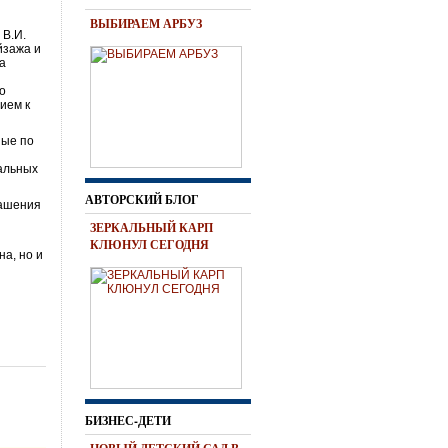
ВЫБИРАЕМ АРБУЗ
 В.И.
йзажа и
ла
го
ием к
ные по
нальных
АВТОРСКИЙ БЛОГ
рашения
ЗЕРКАЛЬНЫЙ КАРП
КЛЮНУЛ СЕГОДНЯ
на, но и
БИЗНЕС-ДЕТИ