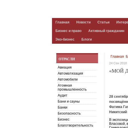
Главная
Новости
Статьи
Интер
Бизнес и право
Активный гражданин
Эко-бизнес
Блоги
Главная
Б
ОТРАСЛИ
24 Сен 2018
Авиация
«МОЙ 
Автоматизация
Автомобили
Атомная
промышленность
Аудит
28 сентяб
Бани и сауны
посвящённ
Фатима Гам
Банки
Никитский 
Безопасность
Бизнес
В экспозиц
Власовой,
Благотворительность
Гаммадовой