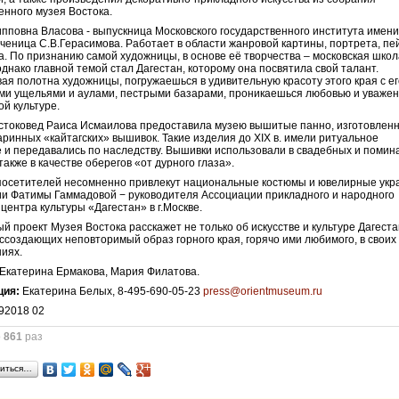
енного музея Востока.
пповна Власова - выпускница Московского государственного института имени
ученица С.В.Герасимова. Работает в области жанровой картины, портрета, пе
. По признанию самой художницы, в основе её творчества – московская шко
однако главной темой стал Дагестан, которому она посвятила свой талант.
ая полотна художницы, погружаешься в удивительную красоту этого края с е
и ущельями и аулами, пестрыми базарами, проникаешься любовью и уважен
ой культуре.
стоковед Раиса Исмаилова предоставила музею вышитые панно, изготовлен
аринных «кайтагских» вышивок. Такие изделия до XIX в. имели ритуальное
 и передавались по наследству. Вышивки использовали в свадебных и поми
также в качестве оберегов «от дурного глаза».
посетителей несомненно привлекут национальные костюмы и ювелирные ук
ии Фатимы Гаммадовой − руководителя Ассоциации прикладного и народного
 центра культуры «Дагестан» в г.Москве.
й проект Музея Востока расскажет не только об искусстве и культуре Дагеста
оссоздающих неповторимый образ горного края, горячо ими любимого, в своих
иях.
Екатерина Ермакова, Мария Филатова.
ция:
Екатерина Белых, 8-495-690-05-23
press@orientmuseum.ru
о
861
раз
иться…