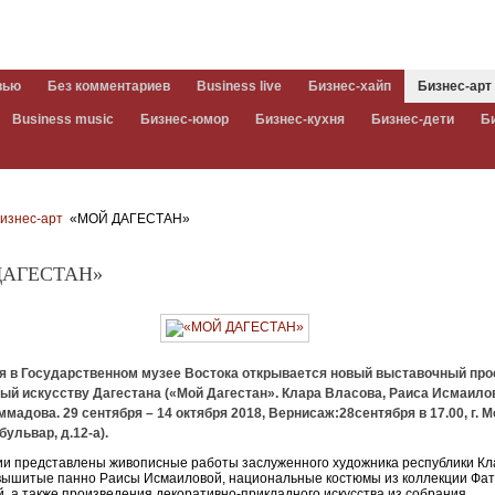
вью
Без комментариев
Business live
Бизнес-хайп
Бизнес-арт
Business music
Бизнес-юмор
Бизнес-кухня
Бизнес-дети
Б
изнес-арт
«МОЙ ДАГЕСТАН»
ДАГЕСТАН»
ря в Государственном музее Востока открывается новый выставочный прое
ый искусству Дагестана («Мой Дагестан». Клара Власова, Раиса Исмаило
мадова. 29 сентября – 14 октября 2018, Вернисаж:28сентября в 17.00, г. М
бульвар, д.12-а).
ии представлены живописные работы заслуженного художника республики К
 вышитые панно Раисы Исмаиловой, национальные костюмы из коллекции Фа
, а также произведения декоративно-прикладного искусства из собрания