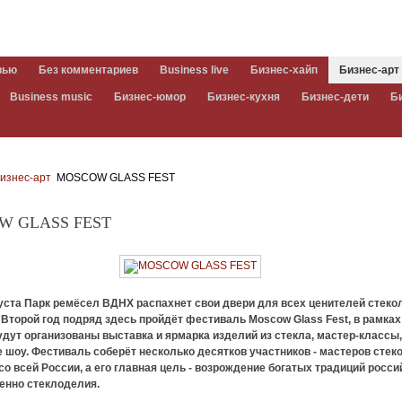
вью
Без комментариев
Business live
Бизнес-хайп
Бизнес-арт
Business music
Бизнес-юмор
Бизнес-кухня
Бизнес-дети
Б
изнес-арт
MOSCOW GLASS FEST
W GLASS FEST
густа Парк ремёсел ВДНХ распахнет свои двери для всех ценителей стеко
 Второй год подряд здесь пройдёт фестиваль Moscow Glass Fest, в рамках
удут организованы выставка и ярмарка изделий из стекла, мастер-классы
шоу. Фестиваль соберёт несколько десятков участников - мастеров стек
со всей России, а его главная цель - возрождение богатых традиций росси
енно стеклоделия.