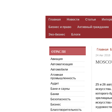
Главная
Новости
Статьи
Интер
Бизнес и право
Активный гражданин
Эко-бизнес
Блоги
Главная
Б
ОТРАСЛИ
24 Авг 2018
Авиация
MOSCO
Автоматизация
Автомобили
Атомная
промышленность
Аудит
25 и 26 ав
Бани и сауны
искусства.
которого б
Банки
зрелищные 
Безопасность
искусства 
Бизнес
художеств
Благотворительность