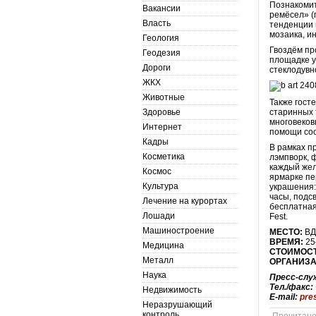
Познакомит
Вакансии
ремёсел» (
Власть
тенденции 
мозаика, и
Геология
Гвоздём пр
Геодезия
площадке у
Дороги
стеклодувн
ЖКХ
Животные
Также гост
Здоровье
старинных 
многовеков
Интернет
помощи соо
Кадры
В рамках п
Косметика
лэмпворк, 
каждый жел
Космос
ярмарке пе
Культура
украшения:
часы, подс
Лечение на курортах
бесплатная
Лошади
Fest.
Машиностроение
МЕСТО:
ВД
ВРЕМЯ:
25–
Медицина
СТОИМОС
Металл
ОРГАНИЗА
Наука
Пресс-слу
Тел./факс:
Недвижимость
E-mail:
pre
Неразрушающий
контроль