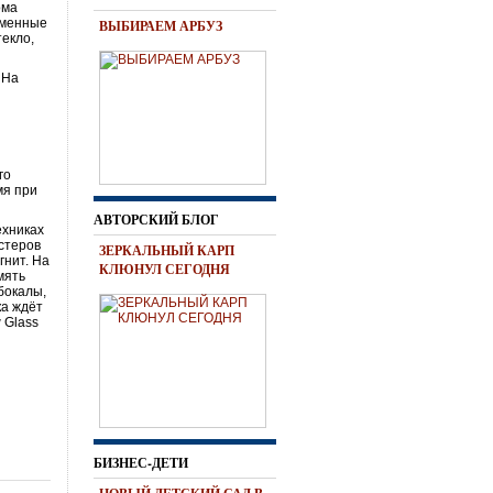
ома
еменные
ВЫБИРАЕМ АРБУЗ
текло,
 На
в
го
мя при
АВТОРСКИЙ БЛОГ
ехниках
астеров
ЗЕРКАЛЬНЫЙ КАРП
гнит. На
КЛЮНУЛ СЕГОДНЯ
мять
 бокалы,
ка ждёт
 Glass
БИЗНЕС-ДЕТИ