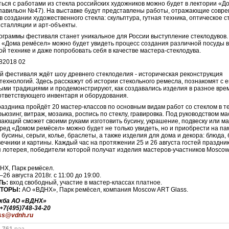
ься с работами из стекла российских художников можно будет в лектории «Д
павильон №47). На выставке будут представлены работы, отражающие совр
в создании художественного стекла: скульптура, гутная техника, оптическое с
нсталляции и арт-объекты.
ограммы фестиваля станет уникальное для России выступление стеклодувов.
 «Дома ремёсел» можно будет увидеть процесс создания различной посуды 
ой технике и даже попробовать себя в качестве мастера-стеклодува.
ей фестиваля ждёт шоу древнего стеклоделия - историческая реконструкция
технологий. Здесь расскажут об истории стекольного ремесла, познакомят с е
ыми традициями и продемонстрируют, как создавались изделия в разное вре
тветствующего инвентаря и оборудования.
раздника пройдёт 20 мастер-классов по основным видам работ со стеклом в т
фьюзинг, витраж, мозаика, роспись по стеклу, гравировка. Под руководством м
ающий сможет своими руками изготовить бусину, украшение, подвеску или ма
ред «Домом ремёсел» можно будет не только увидеть, но и приобрести на па
 бусины, серьги, колье, браслеты, а также изделия для дома и декора: блюда,
вечники и картины. Каждый час на протяжении 25 и 26 августа гостей праздни
 лотерея, победители которой получат изделия мастеров-участников Moscow
НХ, Парк ремёсел.
26 августа 2018г. с 11:00 до 19:00.
ТЬ:
вход свободный, участие в мастер-классах платное.
ТОРЫ:
АО «ВДНХ», Парк ремёсел, компания Moscow ART Glass.
жба АО «ВДНХ»
 +7(495)748-34-20
ss@vdnh.ru