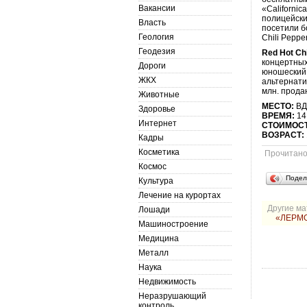
Вакансии
«Californi
полицейски
Власть
посетили б
Геология
Chili Pepp
Геодезия
Red Hot Chi
концертных
Дороги
юношеский 
ЖКХ
альтернати
млн. прода
Животные
МЕСТО:
ВДН
Здоровье
ВРЕМЯ:
14
Интернет
СТОИМОС
ВОЗРАСТ:
Кадры
Косметика
Прочитан
Космос
Подел
Культура
Лечение на курортах
Другие ма
Лошади
«ЛЕРМО
Машиностроение
Медицина
Металл
Наука
Недвижимость
Неразрушающий
контроль