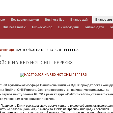
вью
Без комментариев
Business live
Бизнес-хайп
Бизнес-арт
Business music
Бизнес-юмор
Бизнес-кухня
Бизнес-дети
Б
изнес-арт
НАСТРОЙСЯ НА RED HOT CHILI PEPPERS
8
ЙСЯ НА RED HOT CHILI PEPPERS
20:00 в уютной атмосфере Павильона Книги на ВДНХ пройдёт показ концер
пы Red Hot Chili Peppers. Зрители перенесутся на Красную площадь, где
 первое выступление RHCP в рамках тура «Californication», ставшего са
ки успешным в истории коллектива.
в Павильоне Книги все желающие смогут увидеть видео события, ставшего для
оистине революционным, - 14 августа 1999г. на Красной площади состоялся
 концерт легенд альтернативной музыки. Он стал первым в европейском тур