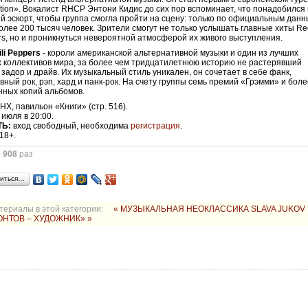
cation». Вокалист RHCP Энтони Кидис до сих пор вспоминает, что понадобился
й эскорт, чтобы группа смогла пройти на сцену: только по официальным дан
олее 200 тысяч человек. Зрители смогут не только услышать главные хиты Re
ers, но и проникнуться невероятной атмосферой их живого выступления.
li Peppers
- короли американской альтернативной музыки и один из лучших
 коллективов мира, за более чем тридцатилетнюю историю не растерявший
задор и драйв. Их музыкальный стиль уникален, он сочетает в себе фанк,
вный рок, рэп, хард и панк-рок. На счету группы семь премий «Грэмми» и боле
нных копий альбомов.
Х, павильон «Книги» (стр. 516).
 июля в 20:00.
ТЬ:
вход свободный, необходима
регистрация
.
18+.
о
908
раз
иться…
териалы в этой категории:
« МУЗЫКАЛЬНАЯ НЕОКЛАССИКА SLAVA JUKOV
НТОВ – ХУДОЖНИК» »