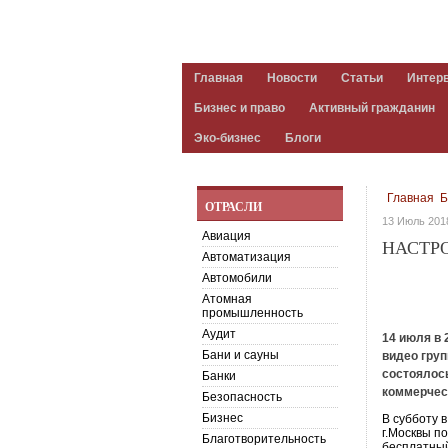
Главная
Новости
Статьи
Интер
Бизнес и право
Активный гражданин
Эко-бизнес
Блоги
Главная
Б
ОТРАСЛИ
13 Июль 201
Авиация
НАСТРО
Автоматизация
Автомобили
Атомная
промышленность
Аудит
14 июля в 
Бани и сауны
видео груп
состоялось
Банки
коммерчес
Безопасность
Бизнес
В субботу 
г.Москвы п
Благотворительность
бесплатный