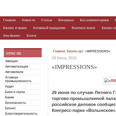
Главная
Новости
Статьи
Интервью
Без комментариев
Бизнес и право
Активный гражданин
Business music
Бизнес-
Эко-бизнес
Блоги
Главная
Бизнес-арт
«IMPRESSIONS»
ОТРАСЛИ
09 Июль 2018
Авиация
«IMPRESSIONS»
Автоматизация
Автомобили
Атомная
промышленность
Аудит
Бани и сауны
29 июня по случаю Летнего 
Банки
торгово-промышленной палат
Безопасность
российское деловое сообщес
Бизнес
Конгресс-парке «Волынское»
Благотворительность