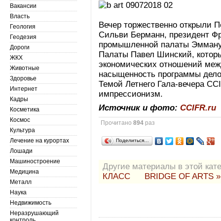
Вакансии
Власть
Вечер торжественно открыли П
Геология
Сильви Берманн, президент Фр
Геодезия
промышленной палаты Эммануэ
Дороги
Палаты Павел Шинский, котор
ЖКХ
экономических отношений меж
Животные
насыщенность программы дело
Здоровье
Темой Летнего Гала-вечера CCI
Интернет
импрессионизм.
Кадры
Источник и фото:
CCIFR.ru
Косметика
Космос
Прочитано
894
раз
Культура
Лечение на курортах
Поделиться…
Лошади
Машиностроение
Другие материалы в этой кате
Медицина
КЛАСС
BRIDGE OF ARTS »
Металл
Наука
Недвижимость
Неразрушающий
контроль