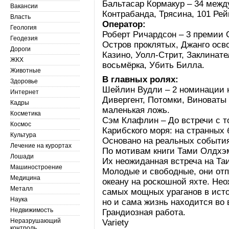
Бальтасар Кормакур – 34 межд
Вакансии
Контрабанда, Трясина, 101 Рей
Власть
Оператор:
Геология
Роберт Ричардсон – 3 премии 
Геодезия
Остров проклятых, Джанго осв
Дороги
Казино, Уолл-Стрит, Заклинат
ЖКХ
восьмёрка, Убить Билла.
Животные
В главных ролях:
Здоровье
Шейлин Вудли – 2 номинации 
Интернет
Дивергент, Потомки, Виноваты
Кадры
маленькая ложь.
Косметика
Сэм Клафлин – До встречи с т
Космос
Карибского моря: на странных 
Культура
Основано на реальных событи
Лечение на курортах
По мотивам книги Тами Олдхэ
Лошади
Их неожиданная встреча на Та
Машиностроение
Молодые и свободные, они от
Медицина
океану на роскошной яхте. Нео
Металл
самых мощных ураганов в исто
Наука
но и сама жизнь находится во
Недвижимость
Грандиозная работа.
Неразрушающий
Variety
контроль