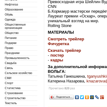
Превосходная игра Шейлин Ву
Нефтегаз
CNN
Образование
Б.Кормакур мастерски передёет
Обувь
Лауреат премии «Оскар», опер
Одежда
уникальный взгляд на мир.
Общественные
Rolling Stone
организации
МАТЕРИАЛЫ
Общество
Питание
Смотреть трейлер
Подарки
Фичуретка
Право
Скачать трейлер
Праздники
-
постер
Промышленность
-
кадры
Свадьба
За дополнительной информа
Связь
ВОЛЬГА:
Сельское хозяйство
Татьяна Ганюшкина,
tganyushki
СМИ
Катерина Назарова,
knazarova@
Спорт
Статистика
Прочитано
820
раз
Страхование
Поделиться…
Строительство
Текстиль