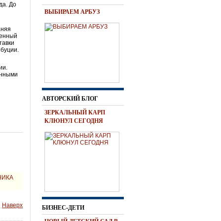
да. До
ВЫБИРАЕМ АРБУЗ
аняя
менный
тавки
ибуции.
ии.
енными
АВТОРСКИЙ БЛОГ
ЗЕРКАЛЬНЫЙ КАРП
КЛЮНУЛ СЕГОДНЯ
НИКА
Наверх
БИЗНЕС-ДЕТИ