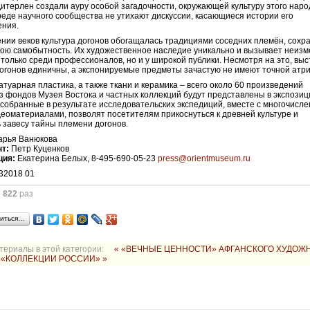
терлен создали ауру особой загадочности, окружающей культуру этого наро
среде научного сообщества не утихают дискуссии, касающиеся истории его
ения.
нии веков культура догонов обогащалась традициями соседних племён, сохр
вою самобытность. Их художественное наследие уникально и вызывает неиз
 только среди профессионалов, но и у широкой публики. Несмотря на это, выс
догонов единичны, а экспонируемые предметы зачастую не имеют точной атр
атуарная пластика, а также ткани и керамика – всего около 60 произведений
из фондов Музея Востока и частных коллекций будут представлены в экспозиц
собранные в результате исследовательских экспедиций, вместе с многочисл
деоматериалами, позволят посетителям прикоснуться к древней культуре и
 завесу тайны племени догонов.
арья Ванюкова
нт:
Петр Куценков
ция:
Екатерина Белых, 8-495-690-05-23
press@orientmuseum.ru
о
822
раз
иться…
териалы в этой категории:
« «ВЕЧНЫЕ ЦЕННОСТИ» АФГАНСКОГО ХУДОЖ
 «КОЛЛЕКЦИИ РОССИИ» »