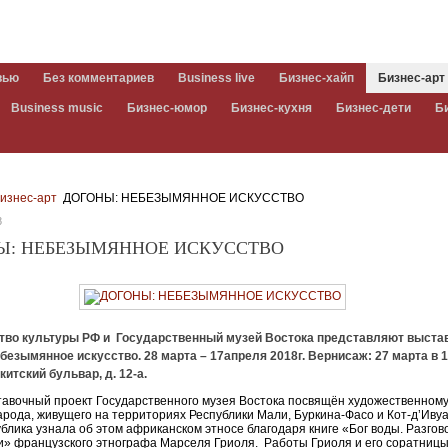
вью
Без комментариев
Business live
Бизнес-хайп
Бизнес-арт
Business music
Бизнес-юмор
Бизнес-кухня
Бизнес-дети
Б
изнес-арт
ДОГОНЫ: НЕБЕЗЫМЯННОЕ ИСКУССТВО
8
Ы: НЕБЕЗЫМЯННОЕ ИСКУССТВО
тво культуры РФ и Государственный музей Востока представляют выста
безымянное искусство. 28 марта – 17апреля 2018г. Вернисаж: 27 марта в 17
китский бульвар, д. 12-а.
авочный проект Государственного музея Востока посвящён художественном
народа, живущего на территориях Республики Мали, Буркина-Фасо и Кот-д’Ивуа
блика узнала об этом африканском этносе благодаря книге «Бог воды. Разгов
» французского этнографа Марселя Гриоля. Работы Гриоля и его соратниц