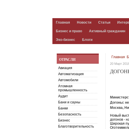
Главная
Новости
Статьи
Интер
Бизнес и право
Активный гражданин
Эко-бизнес
Блоги
Главная
Б
ОТРАСЛИ
20 Март 201
Авиация
ДОГОН
Автоматизация
Автомобили
Атомная
промышленность
Аудит
Министерс
Бани и сауны
Догоны: не
Москва, Ни
Банки
Безопасность
Новый выст
догонов - 
Бизнес
Широкая пу
Благотворительность
Оготеммели