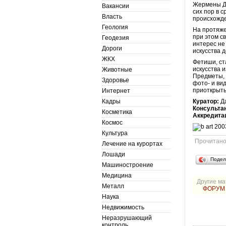
Жермены Ди
Вакансии
сих пор в 
Власть
происхожд
Геология
На протяже
при этом с
Геодезия
интерес не
Дороги
искусства 
ЖКХ
Фетиши, ст
искусства 
Животные
Предметы, 
Здоровье
фото- и ви
приоткрыть
Интернет
Кадры
Куратор:
Д
Консульта
Косметика
Аккредита
Космос
Культура
Прочитан
Лечение на курортах
Лошади
Подел
Машиностроение
Медицина
Другие ма
Металл
ФОРУМ
Наука
Недвижимость
Неразрушающий
контроль