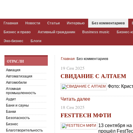
Главная
Новости
Статьи
Интервью
Без комментариев
Бизнес и право
Активный гражданин
Business music
Бизнес-
Эко-бизнес
Блоги
Главная
Без комментариев
ОТРАСЛИ
19 Сен 2025
Авиация
СВИДАНИЕ С АЛТАЕМ
Автоматизация
Автомобили
Фото: Крис
Атомная
промышленность
Читать далее
Аудит
Бани и сауны
18 Сен 2025
Банки
FESTTECH МФТИ
Безопасность
Бизнес
13 сентября н
Благотворительность
прошёл FestTe