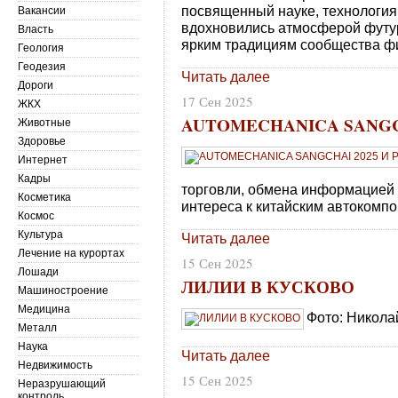
посвященный науке, технология
Вакансии
вдохновились атмосферой футур
Власть
ярким традициям сообщества ф
Геология
Геодезия
Читать далее
Дороги
17 Сен 2025
ЖКХ
AUTOMECHANICA SANGC
Животные
Здоровье
Интернет
Кадры
торговли, обмена информацией 
Косметика
интереса к китайским автокомп
Космос
Культура
Читать далее
Лечение на курортах
15 Сен 2025
Лошади
ЛИЛИИ В КУСКОВО
Машиностроение
Медицина
Фото: Никола
Металл
Наука
Читать далее
Недвижимость
15 Сен 2025
Неразрушающий
контроль