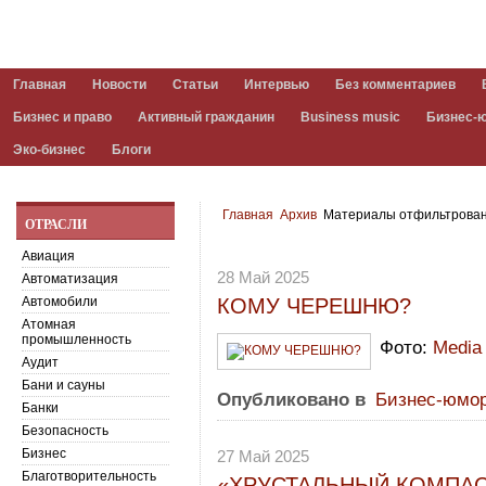
Главная
Новости
Статьи
Интервью
Без комментариев
Бизнес и право
Активный гражданин
Business music
Бизнес-
Эко-бизнес
Блоги
Главная
Архив
Материалы отфильтрованы
ОТРАСЛИ
Авиация
28 Май 2025
Автоматизация
Автомобили
КОМУ ЧЕРЕШНЮ?
Атомная
промышленность
Фото:
Media 
Аудит
Бани и сауны
Опубликовано в
Бизнес-юмо
Банки
Безопасность
Бизнес
27 Май 2025
Благотворительность
«ХРУСТАЛЬНЫЙ КОМПА