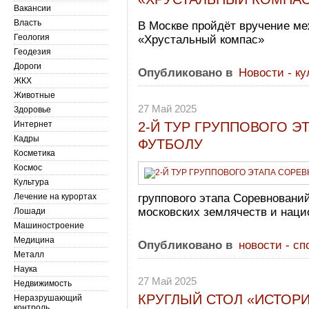
Вакансии
Власть
В Москве пройдёт вручение м
Геология
«Хрустальный компас»
Геодезия
Дороги
Опубликовано в
Новости - ку
ЖКХ
Животные
27 Май 2025
Здоровье
Интернет
2-Й ТУР ГРУППОВОГО 
Кадры
ФУТБОЛУ
Косметика
Космос
Культура
Лечение на курортах
группового этапа Соревнован
московских землячеств и нац
Лошади
Машиностроение
Медицина
Опубликовано в
новости - сп
Металл
Наука
27 Май 2025
Недвижимость
КРУГЛЫЙ СТОЛ «ИСТОР
Неразрушающий
контроль